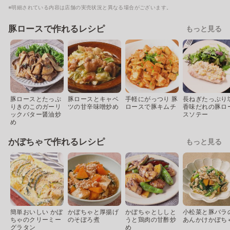
※明細されている内容は店舗の実売状況と異なる場合がございます。
豚ロースで作れるレシピ
もっと見る
豚ロースとたっぷ
豚ロースとキャベ
手軽にがっつり 豚
長ねぎたっぷり
りきのこのガーリ
ツの甘辛味噌炒め
ロースで豚キムチ
香味だれの豚ロ
ックバター醤油炒
スソテー
め
かぼちゃで作れるレシピ
もっと見る
簡単おいしい かぼ
かぼちゃと厚揚げ
かぼちゃとししと
小松菜と豚バラ
ちゃのクリーミー
のそぼろ煮
うと鶏肉の甘酢炒
あんかけかぼち
グラタン
め