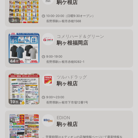
駒ケ根店
10:00-20:00（日曜9:30オープン）
3
枚
長野県駒ヶ根市赤穂1568
コメリハード＆グリーン
駒ヶ根福岡店
9:00-19:00
44
枚
長野県駒ヶ根市赤穂9282-1
ツルハドラッグ
駒ヶ根店
9:00〜23:00
19
枚
長野県駒ヶ根市下市場12番1号
EDION
駒ヶ根店
営業時間はエディオンの店舗情報ページにて最新情報を