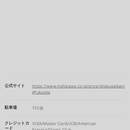
公式サイト
https://www.nishizawa.co.jp/store/shokusaikan/
#fukuoka
駐車場
130台
クレジットカ
VISA/Master Card/JCB/American
ード
Express/Diners Club