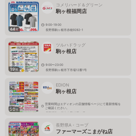
コメリハード＆グリーン
駒ヶ根福岡店
9:00-19:00
44
枚
長野県駒ヶ根市赤穂9282-1
ツルハドラッグ
駒ヶ根店
9:00〜23:00
19
枚
長野県駒ヶ根市下市場12番1号
EDION
駒ヶ根店
営業時間はエディオンの店舗情報ページにて最新情報を
ご確認ください。
50
枚
長野県駒ヶ根市南田17番14号
長野県A・コープ
ファーマーズこまがね店