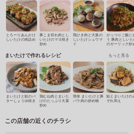
とろーりあんかけ
豚こま切れ肉とし
鶏ひき肉と大葉の
がっつりご飯に
しいたけの肉詰め
いたけのマヨ焼き
しいたけシュウマ
う 豚肉としいた
炒め
イ
のガーリック炒
まいたけで作れるレシピ
もっと見る
まいたけと鮭のバ
鶏むね肉とまいた
簡単 まいたけと豚
鮭とまいたけの
ターしょうゆ焼き
けのたっぷり大葉
バラ肉の炒め物
ぞれ和え
炒め
この店舗の近くのチラシ