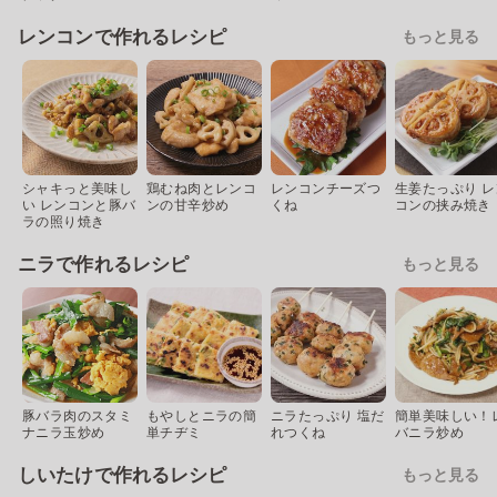
レンコンで作れるレシピ
もっと見る
シャキっと美味し
鶏むね肉とレンコ
レンコンチーズつ
生姜たっぷり レ
い レンコンと豚バ
ンの甘辛炒め
くね
コンの挟み焼き
ラの照り焼き
ニラで作れるレシピ
もっと見る
豚バラ肉のスタミ
もやしとニラの簡
ニラたっぷり 塩だ
簡単美味しい！
ナニラ玉炒め
単チヂミ
れつくね
バニラ炒め
しいたけで作れるレシピ
もっと見る