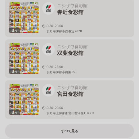
ニシザワ食彩館
春近食彩館
9:30-20:00
3
枚
長野県伊那市西春近2878
ニシザワ食彩館
双葉食彩館
9:30-23:00
3
枚
長野県伊那市御園55
ニシザワ食彩館
宮田食彩館
9:30-20:00
3
枚
長野県上伊那郡宮田村河原町6681
すべて見る