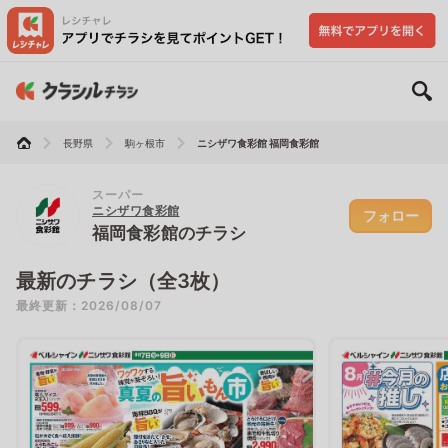
長野県
駒ヶ根市
ニシザワ食彩館 福岡食彩館
スーパー
ニシザワ食彩館
フォロー
福岡食彩館のチラシ
最新のチラシ（全3枚）
最終更新：2026/08/07