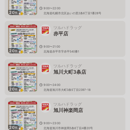
9:00〜22:00
20
枚
北海道札幌市北区あいの里2条6丁目1番28号
ツルハドラッグ
赤平店
9:00〜21:00
20
枚
北海道赤平市字赤平540番1
ツルハドラッグ
旭川大町3条店
9:00〜24:00
20
枚
北海道旭川市大町3条5丁目2397-18
ツルハドラッグ
旭川神楽岡店
9:00〜23:00
20
枚
北海道旭川市神楽岡5条6丁目4番20号