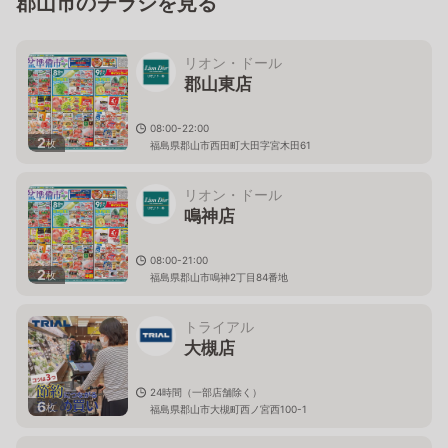
郡山市のチラシを見る
リオン・ドール
郡山東店
08:00-22:00
2
枚
福島県郡山市西田町大田字宮木田61
リオン・ドール
鳴神店
08:00-21:00
2
枚
福島県郡山市鳴神2丁目84番地
トライアル
大槻店
24時間（一部店舗除く）
6
枚
福島県郡山市大槻町西ノ宮西100-1