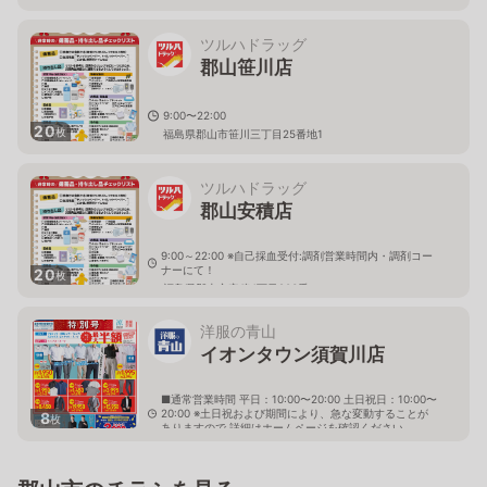
ツルハドラッグ
郡山笹川店
9:00〜22:00
20
枚
福島県郡山市笹川三丁目25番地1
ツルハドラッグ
郡山安積店
9:00～22:00 ※自己採血受付:調剤営業時間内・調剤コー
ナーにて！
20
枚
福島県郡山市安積4丁目203番
洋服の青山
イオンタウン須賀川店
■通常営業時間 平日：10:00〜20:00 土日祝日：10:00〜
20:00 ※土日祝および期間により、急な変動することが
8
枚
ありますので 詳細はホームページを確認ください
福島県須賀川市字古河142番1