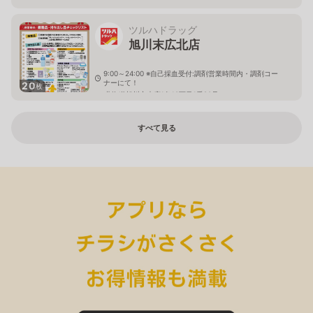
ツルハドラッグ
旭川末広北店
9:00～24:00 ※自己採血受付:調剤営業時間内・調剤コー
ナーにて！
20
枚
北海道旭川市末広1条10丁目1番20号
すべて見る