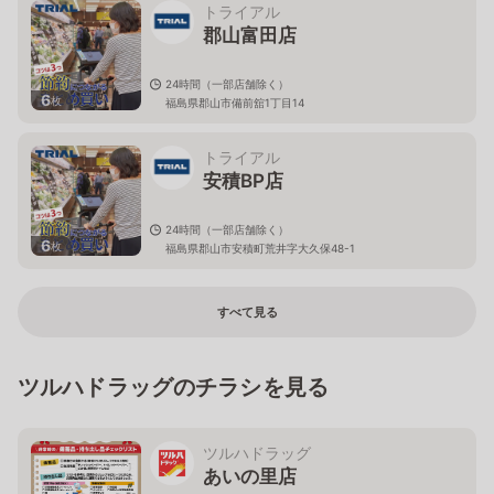
トライアル
郡山富田店
24時間（一部店舗除く）
6
枚
福島県郡山市備前舘1丁目14
トライアル
安積BP店
24時間（一部店舗除く）
6
枚
福島県郡山市安積町荒井字大久保48-1
すべて見る
ツルハドラッグのチラシを見る
ツルハドラッグ
あいの里店