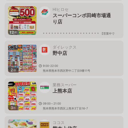
HIヒロセ
スーパーコンボ田崎市場通
り店
12
枚
＊＊＊＊＊＊＊＊＊＊＊＊＊＊＊＊＊＊＊＊ 【営業中で
す】 令和８年熊本地震の影響により、チラシ商品含む一
部商品の販売を停止しております。お客様には大変ご不
便をおかけしておりますが、ご了承下さい。 しばらくの
ダイレックス
間、当店へご来店の際には どうぞお気をつけてお越しく
ださいませ。 ＊＊＊＊＊＊＊＊＊＊＊＊＊＊＊＊＊＊＊
野中店
＊ 09:00〜21:00
熊本県熊本市西区上代1丁目557
9:00-22:00
2
枚
熊本県熊本市西区野中二丁目9番11号
業務スーパー
上熊本店
09:00～21:00
3
枚
熊本県熊本市西区上熊本3丁目16-7
ココス