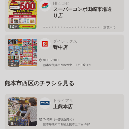
HIヒロセ
スーパーコンボ田崎市場通
り店
12
枚
＊＊＊＊＊＊＊＊＊＊＊＊＊＊＊＊＊＊＊＊ 【営業中で
す】 令和８年熊本地震の影響により、チラシ商品含む一
部商品の販売を停止しております。お客様には大変ご不
便をおかけしておりますが、ご了承下さい。 しばらくの
ダイレックス
間、当店へご来店の際には どうぞお気をつけてお越しく
ださいませ。 ＊＊＊＊＊＊＊＊＊＊＊＊＊＊＊＊＊＊＊
野中店
＊ 09:00〜21:00
熊本県熊本市西区上代1丁目557
9:00-22:00
2
枚
熊本県熊本市西区野中二丁目9番11号
熊本市西区のチラシを見る
トライアル
上熊本店
24時間（一部店舗除く）
6
枚
熊本県熊本市西区上熊本三丁目 8番1