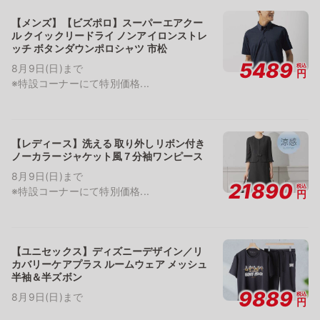
【メンズ】【ビズポロ】スーパーエアクー
ル クイックリードライ ノンアイロンストレ
ッチ ボタンダウンポロシャツ 市松
5489
税込
8月9日(日)まで
円
※特設コーナーにて特別価格...
【レディース】洗える 取り外しリボン付き
ノーカラージャケット風７分袖ワンピース
8月9日(日)まで
21890
税込
※特設コーナーにて特別価格...
円
【ユニセックス】ディズニーデザイン／リ
カバリーケアプラス ルームウェア メッシュ
半袖＆半ズボン
9889
税込
8月9日(日)まで
円