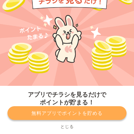
今すぐアプリをダウンロードする
アプリでチラシを見るだけで
ポイントが貯まる！
無料アプリでポイントを貯める
プライバシーポリシー
利用規約
運営会社
サービスに関してのお問い合わせ
チラシ掲載をお考えの方
とじる