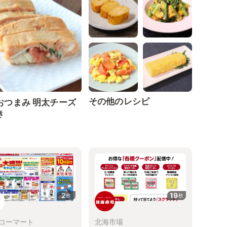
その他のレシピ
おつまみ 明太チーズ
き
2
19
枚
枚
コーマート
北海市場