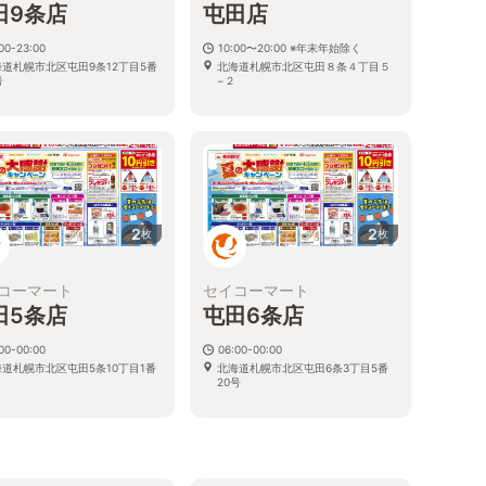
田9条店
屯田店
00-23:00
10:00〜20:00 ※年末年始除く
海道札幌市北区屯田9条12丁目5番
北海道札幌市北区屯田８条４丁目５
号
−２
2
2
枚
枚
コーマート
セイコーマート
田5条店
屯田6条店
00-00:00
06:00-00:00
海道札幌市北区屯田5条10丁目1番
北海道札幌市北区屯田6条3丁目5番
20号