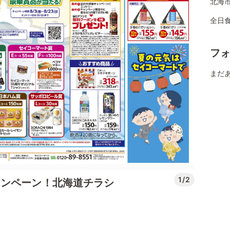
北海市
全日
フ
まだ
1/2
ャンペーン！北海道チラシ