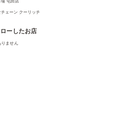
場 屯田店
食チェーン クーリッチ
ォローしたお店
ありません