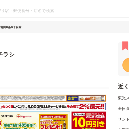
 屯田8条8丁目店
チラシ
近
東光
全日
サンド