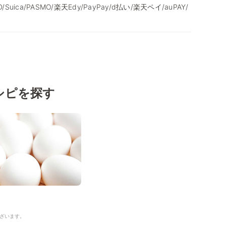
/iD/Suica/PASMO/楽天Edy/PayPay/d払い/楽天ペイ/auPAY/
シピを探す
ざいます。