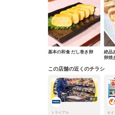
基本の和食 だし巻き卵
絶品
卵焼
この店舗の近くのチラシ
8
枚
トライアル
セイ