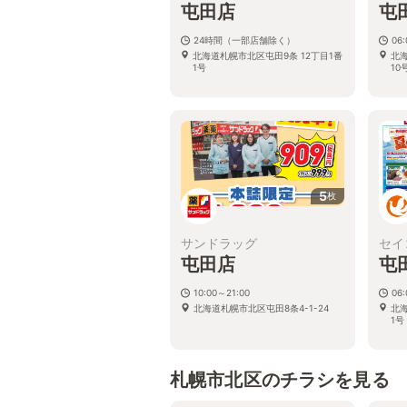
屯田店
屯
24時間（一部店舗除く）
06:
北海道札幌市北区屯田9条 12丁目1番
北
1号
10
5
枚
サンドラッグ
セイ
屯田店
屯
10:00～21:00
06:
北海道札幌市北区屯田8条4-1-24
北
1号
札幌市北区のチラシを見る