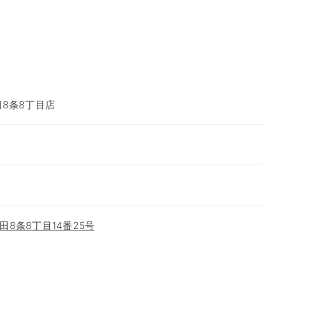
田8条8丁目店
8条8丁目14番25号