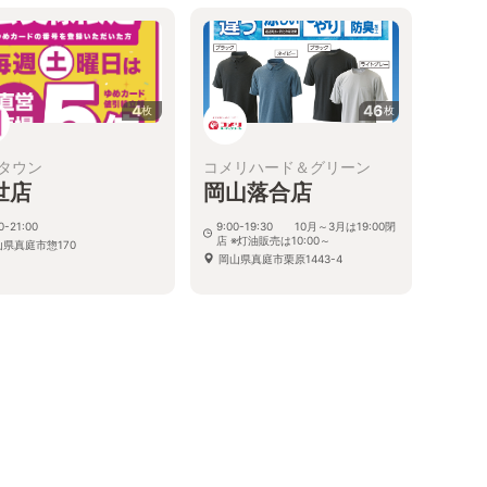
4
46
枚
枚
タウン
コメリハード＆グリーン
世店
岡山落合店
0-21:00
9:00-19:30 10月～3月は19:00閉
店 ※灯油販売は10:00～
山県真庭市惣170
岡山県真庭市栗原1443-4