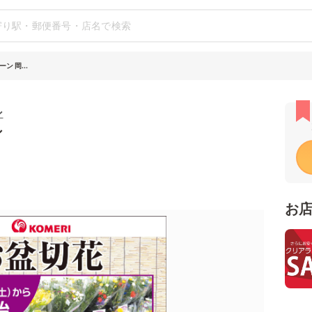
 岡...
ン
シ
お