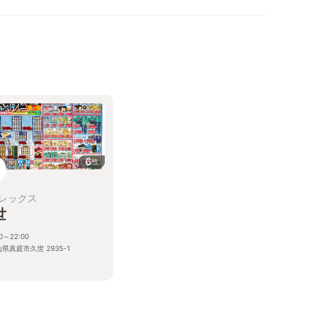
6
枚
レックス
世
00～22:00
県真庭市久世 2935-1