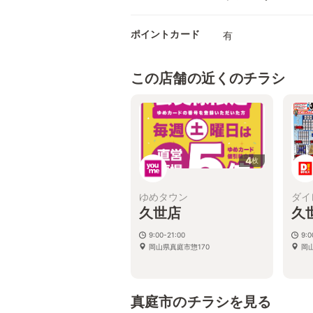
ポイントカード
有
この店舗の近くのチラシ
4
枚
ゆめタウン
ダイ
久世店
久
9:00-21:00
9:
岡山県真庭市惣170
岡山
真庭市のチラシを見る