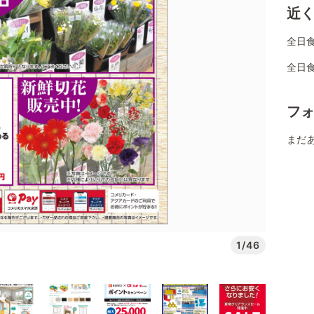
近
全日
全日
フ
まだ
1/46