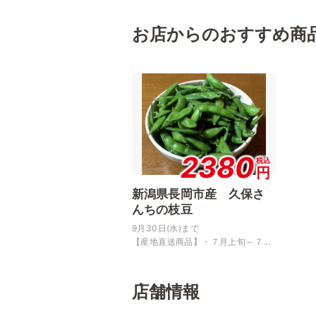
お店からのおすすめ商
2380
税込
円
新潟県長岡市産 久保さ
んちの枝豆
9月30日(水)まで
【産地直送商品】・７月上旬～７...
店舗情報