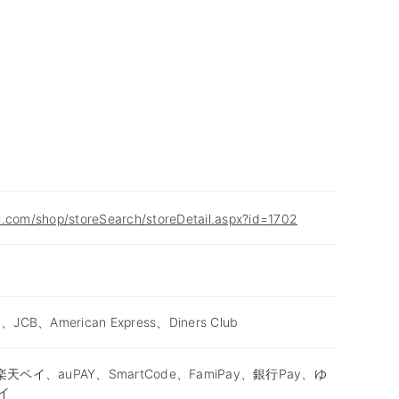
i.com/shop/storeSearch/storeDetail.aspx?id=1702
d、JCB、American Express、Diners Club
天ペイ、auPAY、SmartCode、FamiPay、銀行Pay、ゆ
イ