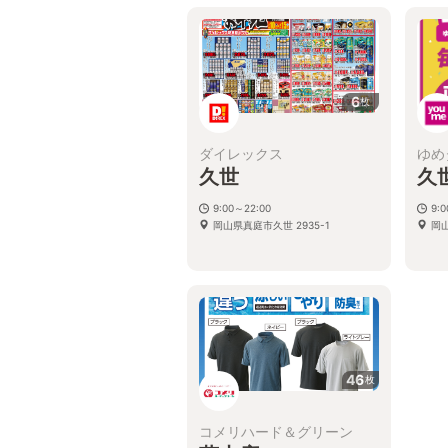
6
枚
ダイレックス
ゆめ
久世
久
9:00～22:00
9:0
岡山県真庭市久世 2935-1
岡
46
枚
コメリハード＆グリーン