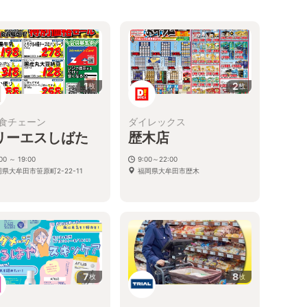
1
2
枚
枚
食チェーン
ダイレックス
リーエスしばた
歴木店
00 ～ 19:00
9:00～22:00
県大牟田市笹原町2-22-11
福岡県大牟田市歴木
7
8
枚
枚