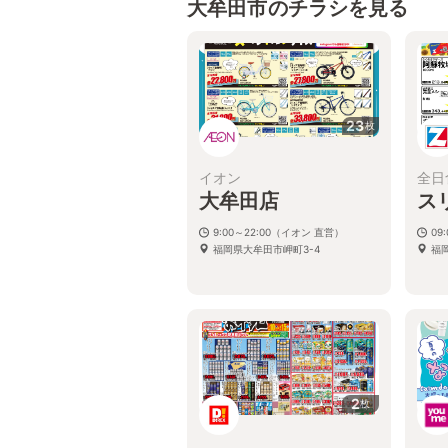
大牟田市のチラシを見る
23
枚
イオン
全日
大牟田店
ス
9:00～22:00（イオン 直営）
09:
福岡県大牟田市岬町3-4
福岡
2
枚