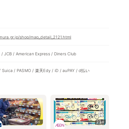
ura.gr.jp/shop/map_detail_2121.html
 / JCB / American Express / Diners Club
/ Suica / PASMO / 楽天Edy / iD / auPAY / d払い
8
23
枚
枚