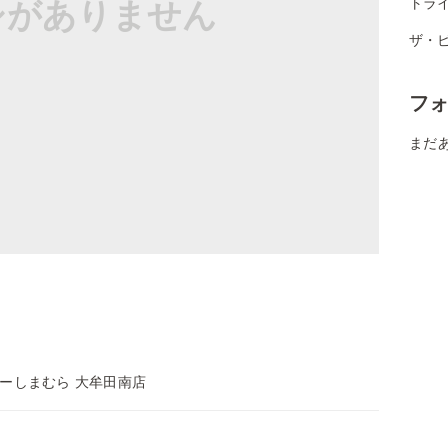
シがありません
トライ
ザ・ビ
フ
まだ
ーしまむら 大牟田南店