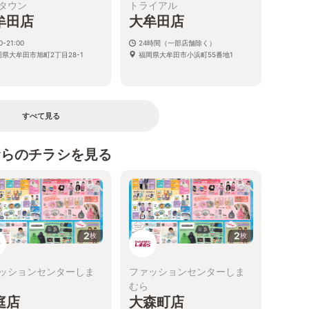
タウン
トライアル
牟田店
大牟田店
0-21:00
24時間（一部店舗除く）
岡県大牟田市旭町2丁目28-1
福岡県大牟田市小浜町55番地1
すべて見る
むらのチラシを見る
2
2
枚
枚
ッションセンターしま
ファッションセンターしま
むら
庭店
大森町店