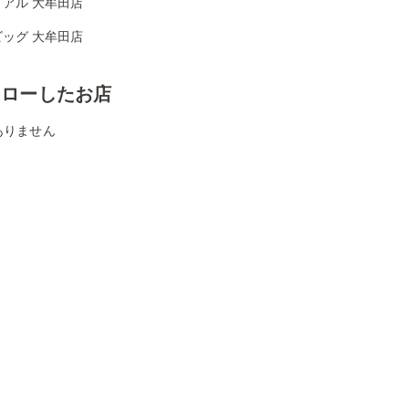
アル 大牟田店
ッグ 大牟田店
ォローしたお店
ありません