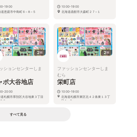
00-19:00
10:00-19:00
海道恵庭市中島町６−８−５
北海道函館市大森町２７−１
2
2
枚
枚
ッションセンターしま
ファッションセンターしま
むら
ャポ大谷地店
栄町店
00-20:00
10:00-19:00
海道札幌市厚別区大谷地東３丁目
北海道札幌市東区北４２条東１３丁
２０
目１−２
すべて見る