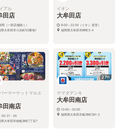
イアル
イオン
牟田店
大牟田店
4時間（一部店舗除く）
9:00～22:00（イオン 直営）
岡県大牟田市小浜町55番地1
福岡県大牟田市岬町3-4
3
27
枚
枚
パーマーケットマルエ
ヤマダデンキ
大牟田南店
牟田南店
10:00～20:00
福岡県大牟田市船津町391-2
：00-21：00
岡県大牟田市南船津町1丁目7