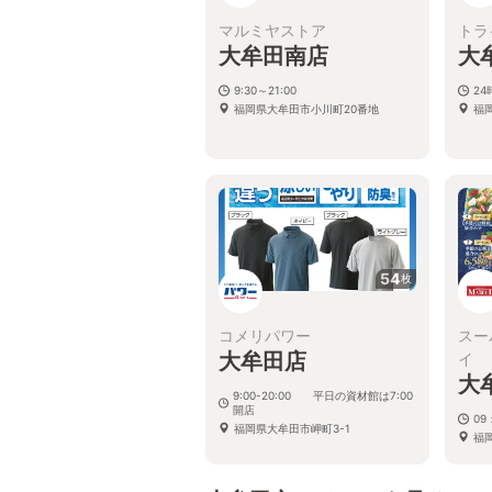
マルミヤストア
トラ
大牟田南店
大
9:30～21:00
2
福岡県大牟田市小川町20番地
福
54
枚
コメリパワー
スー
大牟田店
イ
大
9:00-20:00 平日の資材館は7:00
開店
09
福岡県大牟田市岬町3-1
福