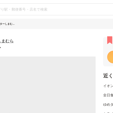
ーしまむ...
しまむら
シ
近
イオン
全日
ゆめタ