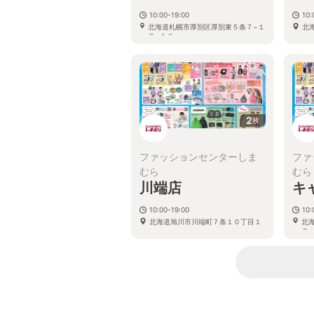
10:00-19:00
10:
北海道札幌市厚別区厚別東５条７−１
北
２−１０
2
枚
ファッションセンターしま
ファ
むら
むら
川端店
キ
10:00-19:00
10:
北海道旭川市川端町７条１０丁目１
北
３−