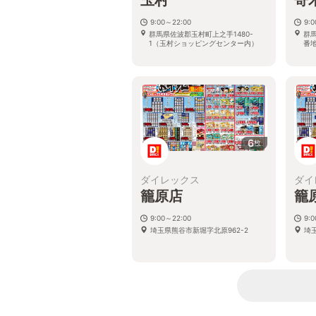
9:00～22:00
9:
群馬県佐波郡玉村町上之手1480-
群
1（玉村ショッピングセンター内）
番地
6
枚
ダイレックス
ダイ
籠原店
籠
9:00～22:00
9:
埼玉県熊谷市新堀字北原962-2
埼