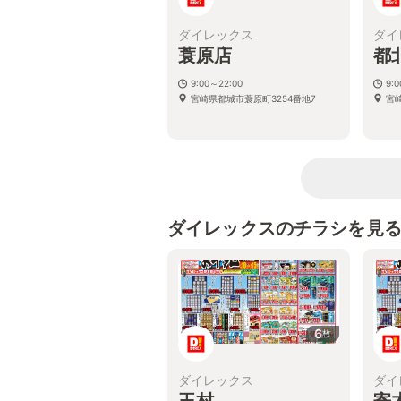
ダイレックス
ダイ
蓑原店
都
9:00～22:00
9:
宮崎県都城市蓑原町3254番地7
宮
ダイレックスのチラシを見
6
枚
ダイレックス
ダイ
玉村
寄