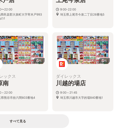
00〜22:00
9:00-22:00
馬県邑楽郡大泉町大字寄木戸993
埼玉県上尾市今泉二丁目26番地5
の1
6
6
枚
枚
レックス
ダイレックス
原南
川越的場店
00～22:00
9:00～21:45
玉県熊谷市拾六間603番地4
埼玉県川越市大字的場840番地1
すべて見る