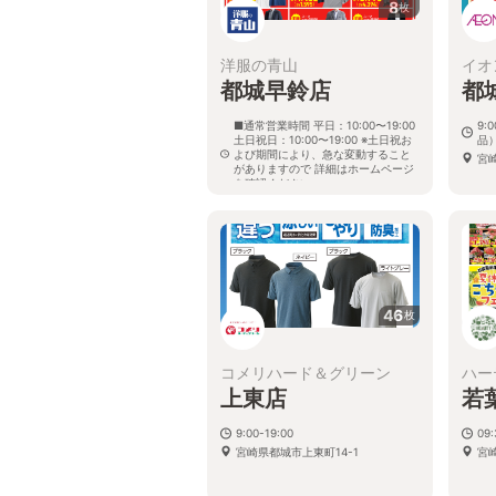
8
枚
洋服の青山
イオ
都城早鈴店
都
■通常営業時間 平日：10:00〜19:00
9:
土日祝日：10:00〜19:00 ※土日祝お
品
よび期間により、急な変動すること
宮
がありますので 詳細はホームページ
を確認ください
宮崎県都城市早鈴町1526番3
46
枚
コメリハード＆グリーン
ハー
上東店
若
9:00-19:00
09:
宮崎県都城市上東町14-1
宮