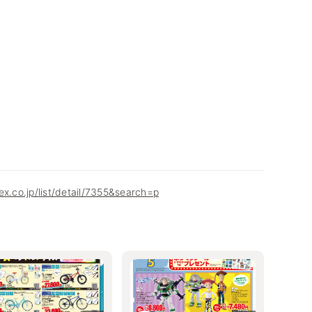
ex.co.jp/list/detail/7355&search=p