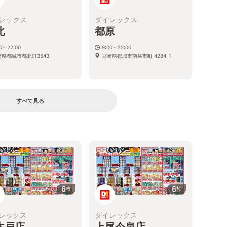
レックス
ダイレックス
北
都原
00～22:00
9:00～22:00
崎県都城市都北町3543
宮崎県都城市南横市町 4284-1
すべて見る
る
6
6
枚
枚
レックス
ダイレックス
木戸店
上尾今泉店