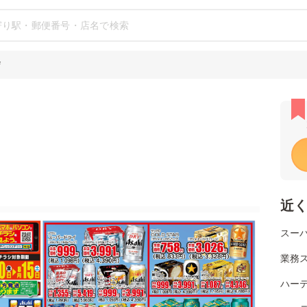
店
近
スー
業務ス
ハー