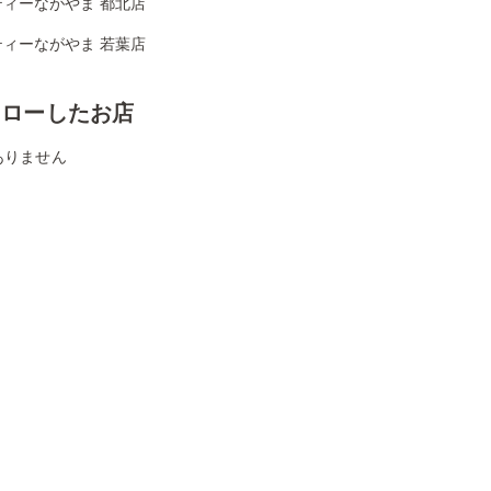
ティーながやま 都北店
ティーながやま 若葉店
ォローしたお店
ありません