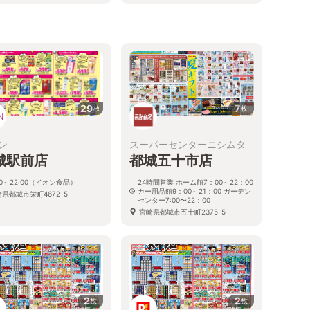
29
7
枚
枚
ン
スーパーセンターニシムタ
城駅前店
都城五十市店
00～22:00（イオン食品）
24時間営業 ホーム館7：00～22：00
カー用品館9：00～21：00 ガーデン
県都城市栄町4672-5
センター7:00〜22：00
宮崎県都城市五十町2375-5
2
2
枚
枚