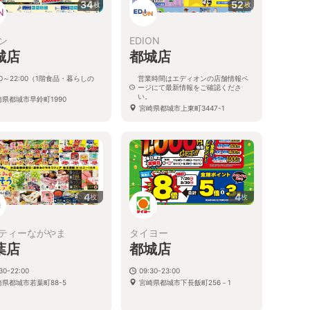
34
52
枚
枚
ン
EDION
城店
都城店
00～22:00（1階食品・暮らしの
営業時間はエディオンの店舗情報ペ
）
ージにて最新情報をご確認くださ
い。
崎県都城市早鈴町1990
宮崎県都城市上東町3447-1
4
4
枚
枚
ティーながやま
タイヨー
葉店
都城店
30-22:00
09:30-23:00
崎県都城市若葉町88-5
宮崎県都城市下長飯町256－1