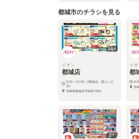
都城市のチラシを見る
34
枚
イオン
イオ
都城店
都
9:00～22:00（1階食品・暮らしの
9:
品）
宮崎
宮崎県都城市早鈴町1990
2
枚