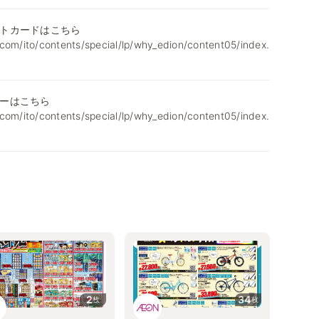
トカードはこちら
com/ito/contents/special/lp/why_edion/content05/index.
ーはこちら
com/ito/contents/special/lp/why_edion/content05/index.
2
34
枚
枚