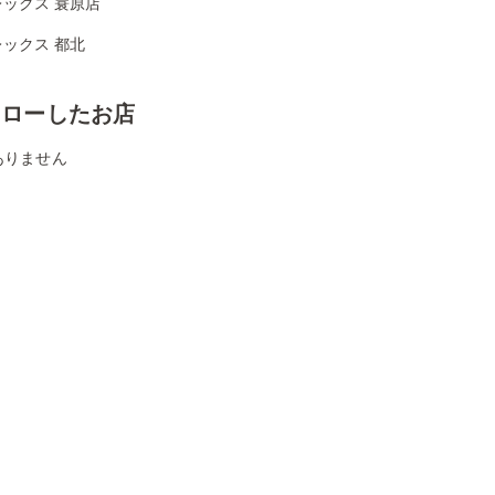
ックス 蓑原店
ックス 都北
ォローしたお店
ありません