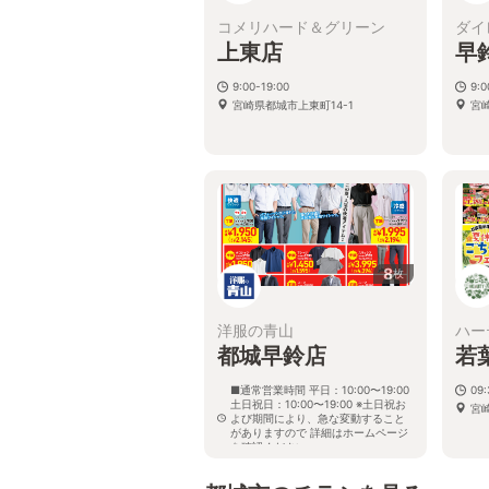
コメリハード＆グリーン
ダイ
上東店
早
9:00-19:00
9:
宮崎県都城市上東町14-1
宮
8
枚
洋服の青山
ハー
都城早鈴店
若
■通常営業時間 平日：10:00〜19:00
09:
土日祝日：10:00〜19:00 ※土日祝お
宮
よび期間により、急な変動すること
がありますので 詳細はホームページ
を確認ください
宮崎県都城市早鈴町1526番3