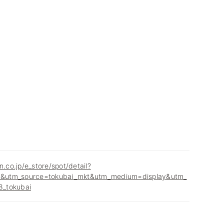
n.co.jp/e_store/spot/detail?
&utm_source=tokubai_mkt&utm_medium=display&utm_
_tokubai