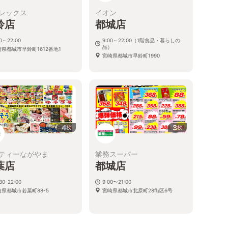
レックス
イオン
鈴店
都城店
00～22:00
9:00～22:00（1階食品・暮らしの
品）
崎県都城市早鈴町1612番地1
宮崎県都城市早鈴町1990
4
3
枚
枚
ティーながやま
業務スーパー
葉店
都城店
30-22:00
9:00〜21:00
崎県都城市若葉町88-5
宮崎県都城市北原町28街区6号