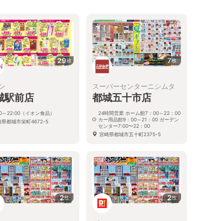
29
7
枚
枚
ン
スーパーセンターニシムタ
城駅前店
都城五十市店
00～22:00（イオン食品）
24時間営業 ホーム館7：00～22：00
カー用品館9：00～21：00 ガーデン
県都城市栄町4672-5
センター7:00〜22：00
宮崎県都城市五十町2375-5
2
2
枚
枚