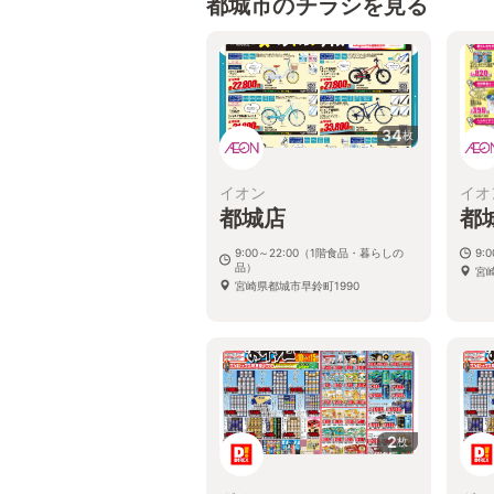
都城市のチラシを見る
34
枚
イオン
イオ
都城店
都
9:00～22:00（1階食品・暮らしの
9:
品）
宮崎
宮崎県都城市早鈴町1990
2
枚