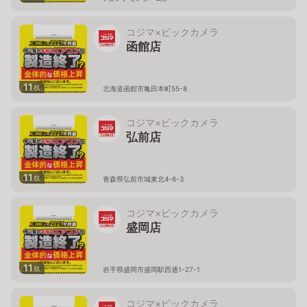
コジマ×ビックカメラ
函館店
11
枚
北海道函館市亀田本町55-8
コジマ×ビックカメラ
弘前店
11
枚
青森県弘前市城東北4-6-3
コジマ×ビックカメラ
盛岡店
11
枚
岩手県盛岡市盛岡駅西通1-27-1
コジマ×ビックカメラ