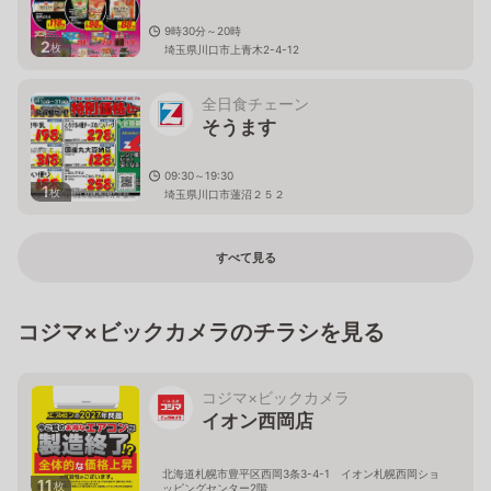
9時30分～20時
2
枚
埼玉県川口市上青木2-4-12
全日食チェーン
そうます
09:30～19:30
1
枚
埼玉県川口市蓮沼２５２
すべて見る
コジマ×ビックカメラのチラシを見る
コジマ×ビックカメラ
イオン西岡店
北海道札幌市豊平区西岡3条3-4-1 イオン札幌西岡ショ
11
枚
ッピングセンター2階