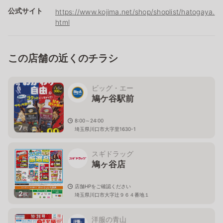
公式サイト
https://www.kojima.net/shop/shoplist/hatogaya.
html
この店舗の近くのチラシ
ビッグ・エー
鳩ケ谷駅前
8:00～24:00
7
枚
埼玉県川口市大字里1630-1
スギドラッグ
鳩ヶ谷店
店舗HPをご確認ください
2
枚
埼玉県川口市大字辻９６４番地１
洋服の青山