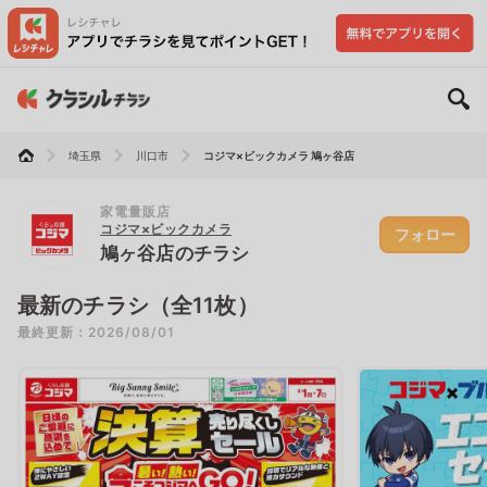
埼玉県
川口市
コジマ×ビックカメラ 鳩ヶ谷店
家電量販店
コジマ×ビックカメラ
フォロー
鳩ヶ谷店のチラシ
最新のチラシ（全11枚）
最終更新：2026/08/01