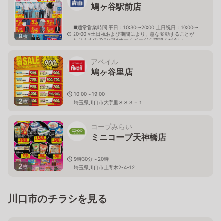
鳩ヶ谷駅前店
■通常営業時間 平日：10:30〜20:00 土日祝日：10:00〜
20:00 ※土日祝および期間により、急な変動することが
8
枚
ありますので 詳細はホームページを確認ください
埼玉県川口市大字里1645番地の1
アベイル
鳩ヶ谷里店
10:00～19:00
2
枚
埼玉県川口市大字里８８３－１
コープみらい
ミニコープ天神橋店
9時30分～20時
2
枚
埼玉県川口市上青木2-4-12
川口市のチラシを見る