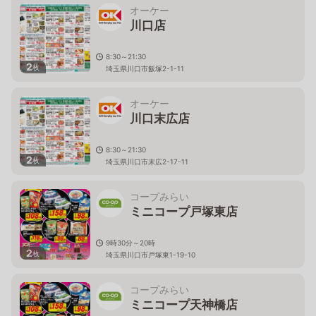
オーケー
川口店
8:30～21:30
2
枚
埼玉県川口市飯塚2-1-11
オーケー
川口末広店
8:30～21:30
2
枚
埼玉県川口市末広2-17-11
コープみらい
ミニコープ戸塚東店
9時30分～20時
2
枚
埼玉県川口市戸塚東1-19-10
コープみらい
ミニコープ天神橋店