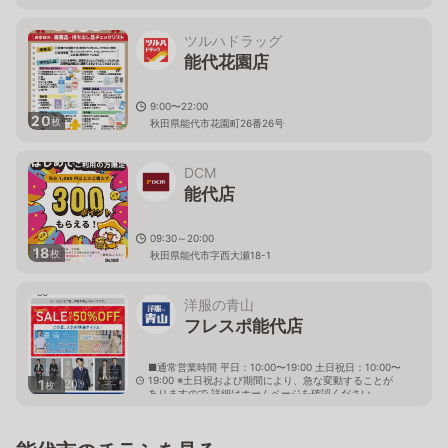
ツルハドラッグ
能代花園店
9:00〜22:00
20
枚
秋田県能代市花園町26番26号
DCM
能代店
09:30～20:00
18
枚
秋田県能代市字西大瀬18-1
洋服の青山
フレスポ能代店
■通常営業時間 平日：10:00〜19:00 土日祝日：10:00〜
19:00 ※土日祝および期間により、急な変動することが
1
枚
ありますので 詳細はホームページを確認ください
秋田県能代市字下野32番1