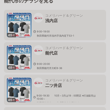
能代市のチラシを見る
コメリハード＆グリーン
浅内店
9:00-19:00
45
枚
秋田県能代市浅内字浅内堤下53-1
コメリハード＆グリーン
能代店
9:00-20:00
49
枚
秋田県能代市大町8-36
コメリハード＆グリーン
二ツ井店
9:00-19:30 10月～3月は19：00閉店 ※灯油販売は
10:00～
45
枚
秋田県能代市二ツ井町字道上中坪33-3