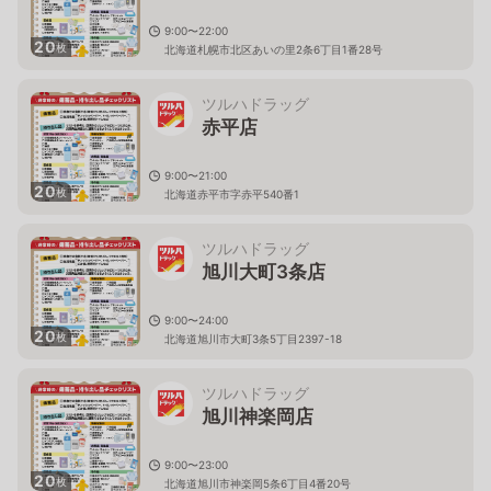
9:00〜22:00
20
枚
北海道札幌市北区あいの里2条6丁目1番28号
ツルハドラッグ
赤平店
9:00〜21:00
20
枚
北海道赤平市字赤平540番1
ツルハドラッグ
旭川大町3条店
9:00〜24:00
20
枚
北海道旭川市大町3条5丁目2397-18
ツルハドラッグ
旭川神楽岡店
9:00〜23:00
20
枚
北海道旭川市神楽岡5条6丁目4番20号