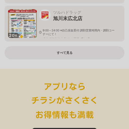
ツルハドラッグ
旭川末広北店
9:00～24:00 ※自己採血受付:調剤営業時間内・調剤コー
ナーにて！
20
枚
北海道旭川市末広1条10丁目1番20号
すべて見る