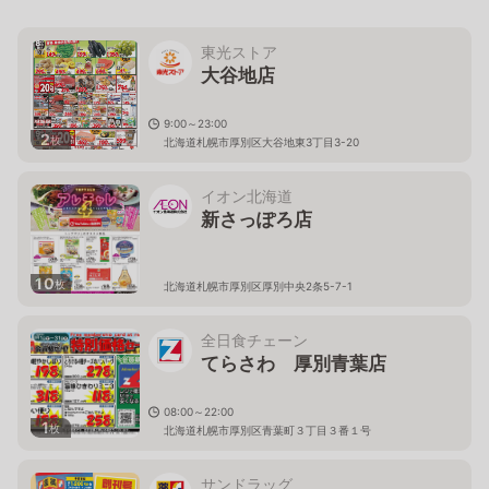
東光ストア
大谷地店
9:00～23:00
2
枚
北海道札幌市厚別区大谷地東3丁目3-20
イオン北海道
新さっぽろ店
10
枚
北海道札幌市厚別区厚別中央2条5-7-1
全日食チェーン
てらさわ 厚別青葉店
08:00～22:00
1
枚
北海道札幌市厚別区青葉町３丁目３番１号
サンドラッグ