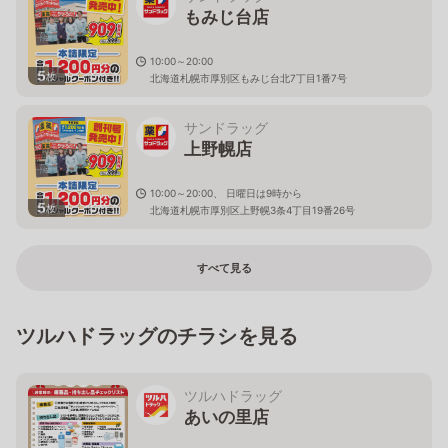
もみじ台店
10:00～20:00
5
枚
北海道札幌市厚別区もみじ台北7丁目1番7号
サンドラッグ
上野幌店
10:00～20:00、 日曜日は9時から
5
枚
北海道札幌市厚別区上野幌3条4丁目19番26号
すべて見る
ツルハドラッグのチラシを見る
ツルハドラッグ
あいの里店