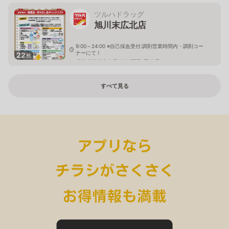
ツルハドラッグ
旭川末広北店
9:00～24:00 ※自己採血受付:調剤営業時間内・調剤コー
ナーにて！
22
枚
北海道旭川市末広1条10丁目1番20号
すべて見る