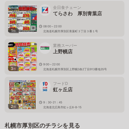
全日食チェーン
てらさわ 厚別青葉店
08:00～22:00
1
枚
北海道札幌市厚別区青葉町３丁目３番１号
業務スーパー
上野幌店
9:00～22:00
3
枚
北海道札幌市厚別区上野幌3条2丁目913番地35号
フードD
虹ヶ丘店
9：30-21：45
2
枚
北海道北広島市虹ヶ丘6-8-15
札幌市厚別区のチラシを見る