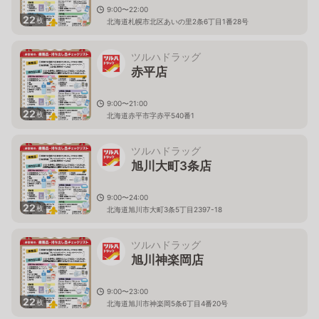
9:00〜22:00
22
枚
北海道札幌市北区あいの里2条6丁目1番28号
ツルハドラッグ
赤平店
9:00〜21:00
22
枚
北海道赤平市字赤平540番1
ツルハドラッグ
旭川大町3条店
9:00〜24:00
22
枚
北海道旭川市大町3条5丁目2397-18
ツルハドラッグ
旭川神楽岡店
9:00〜23:00
22
枚
北海道旭川市神楽岡5条6丁目4番20号