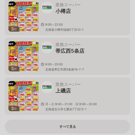
業務スーパー
小樽店
9:00～22:00
3
枚
北海道小樽市稲穂5丁目10-1
業務スーパー
帯広西5条店
9:00～20:00
3
枚
北海道帯広市西5条南18-7-7
業務スーパー
上磯店
月～土:9:00～21:00 日:9:00～20:00
3
枚
北海道北斗市七重浜7丁目12-1
すべて見る