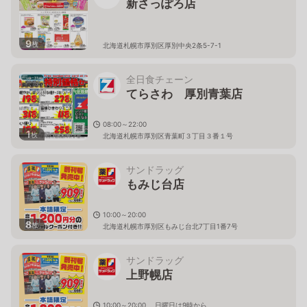
新さっぽろ店
9
枚
北海道札幌市厚別区厚別中央2条5-7-1
全日食チェーン
てらさわ 厚別青葉店
08:00～22:00
1
枚
北海道札幌市厚別区青葉町３丁目３番１号
サンドラッグ
もみじ台店
10:00～20:00
8
枚
北海道札幌市厚別区もみじ台北7丁目1番7号
サンドラッグ
上野幌店
10:00～20:00、 日曜日は9時から