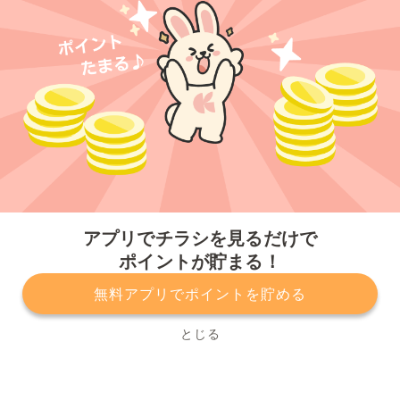
今すぐアプリをダウンロードする
アプリでチラシを見るだけで
ポイントが貯まる！
無料アプリでポイントを貯める
プライバシーポリシー
利用規約
運営会社
サービスに関してのお問い合わせ
チラシ掲載をお考えの方
とじる
Copyright© Kurashiru, Inc. All Rights Reserved.