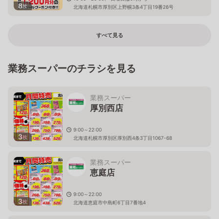
8
枚
北海道札幌市厚別区上野幌3条4丁目19番26号
すべて見る
業務スーパーのチラシを見る
業務スーパー
厚別西店
9:00～22:00
3
枚
北海道札幌市厚別区厚別西4条3丁目1067-68
業務スーパー
恵庭店
9:00～22:00
3
枚
北海道恵庭市中島町6丁目7番地4