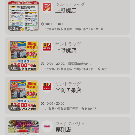
ツルハドラッグ
上野幌店
9:00〜22:00
20
枚
北海道札幌市厚別区上野幌3条2丁目1番5号
サンドラッグ
上野幌店
10:00～20:00、 日曜日は9時から
8
枚
北海道札幌市厚別区上野幌3条4丁目19番26号
サンドラッグ
平岡７条店
10:00～20:00
8
枚
北海道札幌市清田区平岡７条3-18-47
マックスバリュ
厚別店