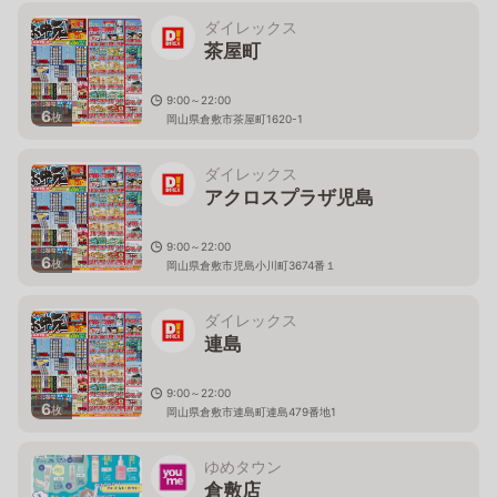
ダイレックス
茶屋町
9:00～22:00
6
枚
岡山県倉敷市茶屋町1620-1
ダイレックス
アクロスプラザ児島
9:00～22:00
6
枚
岡山県倉敷市児島小川町3674番１
ダイレックス
連島
9:00～22:00
6
枚
岡山県倉敷市連島町連島479番地1
ゆめタウン
倉敷店