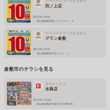
スーパードラッグひまわり
田ノ上店
9:00-24:00
19
枚
岡山県倉敷市田ノ上１１１４－３
スーパードラッグひまわり
グラン倉敷
9:00-23:00
19
枚
岡山県倉敷市川入８５４－１
倉敷市のチラシを見る
ダイレックス
水島店
9:00～22:00
6
枚
岡山県倉敷市中畝3丁目11番19号