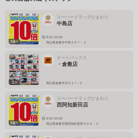
スーパードラッグひまわり
中島店
9:00-24:00
19
枚
岡山県倉敷市中島９９７－３
オートバックス
・倉敷店
3
枚
岡山県倉敷市水江３７−３
スーパードラッグひまわり
西阿知新田店
9:00-24:00
19
枚
岡山県倉敷市西阿知町新田６６６－３