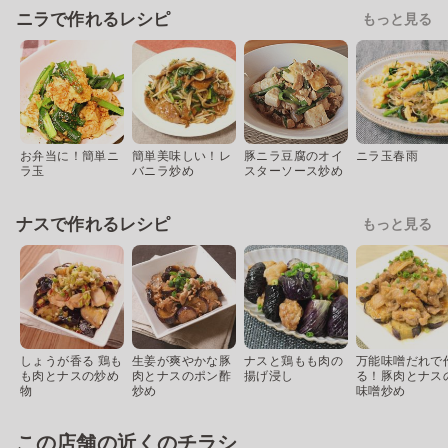
ニラで作れるレシピ
もっと見る
お弁当に！簡単ニ
簡単美味しい！レ
豚ニラ豆腐のオイ
ニラ玉春雨
ラ玉
バニラ炒め
スターソース炒め
ナスで作れるレシピ
もっと見る
しょうが香る 鶏も
生姜が爽やかな豚
ナスと鶏もも肉の
万能味噌だれで
も肉とナスの炒め
肉とナスのポン酢
揚げ浸し
る！豚肉とナス
物
炒め
味噌炒め
この店舗の近くのチラシ