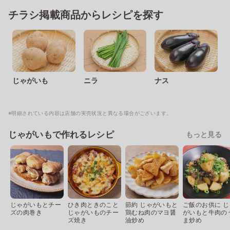
チラシ掲載商品からレシピを探す
じゃがいも
ニラ
ナス
※明細されている内容は店舗の実売状況と異なる場合がございます。
じゃがいもで作れるレシピ
もっと見る
じゃがいもとチー
ひき肉ときのこと
節約 じゃがいもと
ご飯のお供に じ
ズの肉巻き
じゃがいものチー
鶏むね肉のマヨ醤
がいもと牛肉の
ズ焼き
油炒め
ま炒め