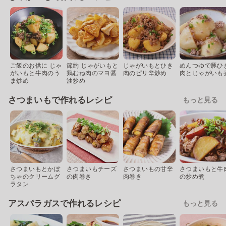
ご飯のお供に じゃ
節約 じゃがいもと
じゃがいもとひき
めんつゆで豚ひ
がいもと牛肉のう
鶏むね肉のマヨ醤
肉のピリ辛炒め
肉とじゃがいも
ま炒め
油炒め
さつまいもで作れるレシピ
もっと見る
さつまいもとかぼ
さつまいもチーズ
さつまいもの甘辛
さつまいもと牛
ちゃのクリームグ
の肉巻き
肉巻き
の炒め煮
ラタン
アスパラガスで作れるレシピ
もっと見る