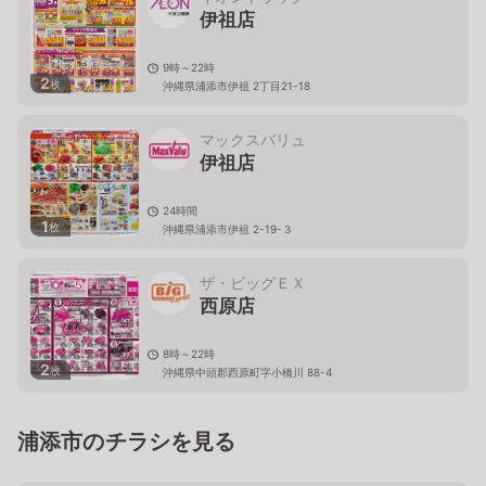
伊祖店
9時～22時
2
枚
沖縄県浦添市伊祖 2丁目21-18
マックスバリュ
伊祖店
24時間
1
枚
沖縄県浦添市伊祖 2-19-３
ザ・ビッグＥＸ
西原店
8時～22時
2
枚
沖縄県中頭郡西原町字小橋川 88-4
浦添市のチラシを見る