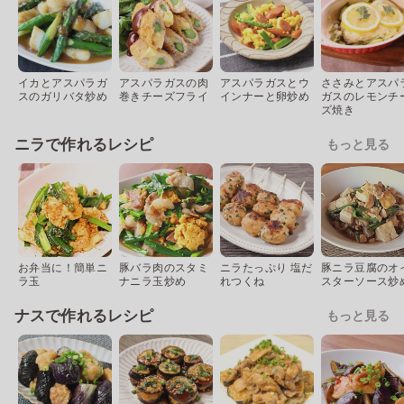
イカとアスパラガ
アスパラガスの肉
アスパラガスとウ
ささみとアスパ
スのガリバタ炒め
巻きチーズフライ
インナーと卵炒め
ガスのレモンチ
ズ焼き
ニラで作れるレシピ
もっと見る
お弁当に！簡単ニ
豚バラ肉のスタミ
ニラたっぷり 塩だ
豚ニラ豆腐のオ
ラ玉
ナニラ玉炒め
れつくね
スターソース炒
ナスで作れるレシピ
もっと見る