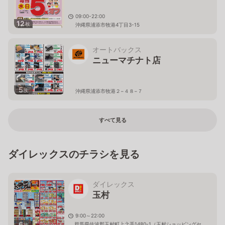
09:00-22:00
12
枚
沖縄県浦添市牧港4丁目3-15
オートバックス
ニューマチナト店
5
枚
沖縄県浦添市牧港２−４８−７
すべて見る
ダイレックスのチラシを見る
ダイレックス
玉村
9:00～22:00
6
群馬県佐波郡玉村町上之手1480-1（玉村ショッピングセ
枚