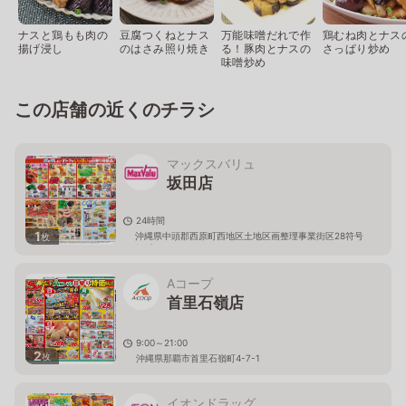
ナスと鶏もも肉の
豆腐つくねとナス
万能味噌だれで作
鶏むね肉とナス
揚げ浸し
のはさみ照り焼き
る！豚肉とナスの
さっぱり炒め
味噌炒め
この店舗の近くのチラシ
マックスバリュ
坂田店
24時間
1
沖縄県中頭郡西原町西地区土地区画整理事業街区28符号
枚
1、2
Aコープ
首里石嶺店
9:00～21:00
2
枚
沖縄県那覇市首里石嶺町4-7-1
イオンドラッグ