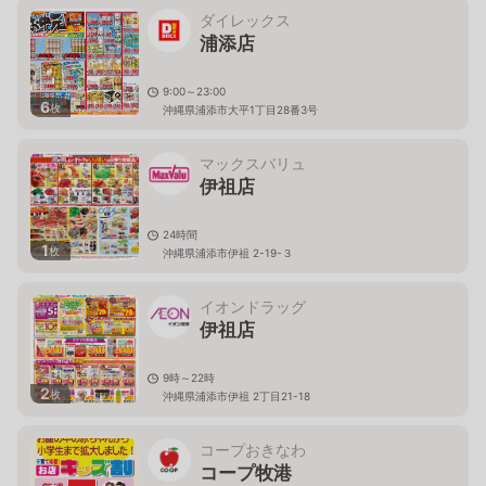
ダイレックス
浦添店
9:00～23:00
6
枚
沖縄県浦添市大平1丁目28番3号
マックスバリュ
伊祖店
24時間
1
枚
沖縄県浦添市伊祖 2-19-３
イオンドラッグ
伊祖店
9時～22時
2
枚
沖縄県浦添市伊祖 2丁目21-18
コープおきなわ
コープ牧港