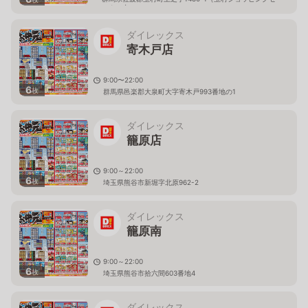
ンター内）
ダイレックス
寄木戸店
9:00〜22:00
6
枚
群馬県邑楽郡大泉町大字寄木戸993番地の1
ダイレックス
籠原店
9:00～22:00
6
枚
埼玉県熊谷市新堀字北原962-2
ダイレックス
籠原南
9:00～22:00
6
枚
埼玉県熊谷市拾六間603番地4
ダイレックス