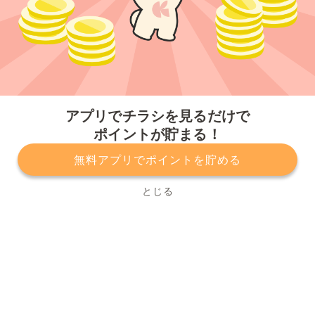
今すぐアプリをダウンロードする
アプリでチラシを見るだけで
ポイントが貯まる！
無料アプリでポイントを貯める
プライバシーポリシー
利用規約
運営会社
サービスに関してのお問い合わせ
チラシ掲載をお考えの方
とじる
Copyright© Kurashiru, Inc. All Rights Reserved.