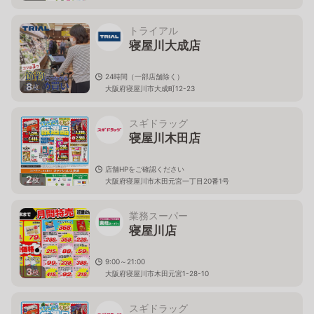
トライアル
寝屋川大成店
24時間（一部店舗除く）
8
枚
大阪府寝屋川市大成町12-23
スギドラッグ
寝屋川木田店
店舗HPをご確認ください
2
枚
大阪府寝屋川市木田元宮一丁目20番1号
業務スーパー
寝屋川店
9:00～21:00
3
枚
大阪府寝屋川市木田元宮1-28-10
スギドラッグ