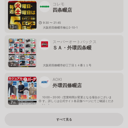
コレモ
四条畷店
9:30 〜 21:45
13
枚
大阪府四條畷市楠公2-10-1
スーパーオートバックス
ＳＡ・外環四条畷
7
枚
大阪府四條畷市砂三丁目１４番１１号
AOKI
外環四條畷店
10:00～20:00（営業時間が変更となる場合がございま
す。詳しくは公式サイト各店舗ページにてご確認くださ
7
枚
い。）
大阪府四條畷市雁屋西町4-3
すべて見る