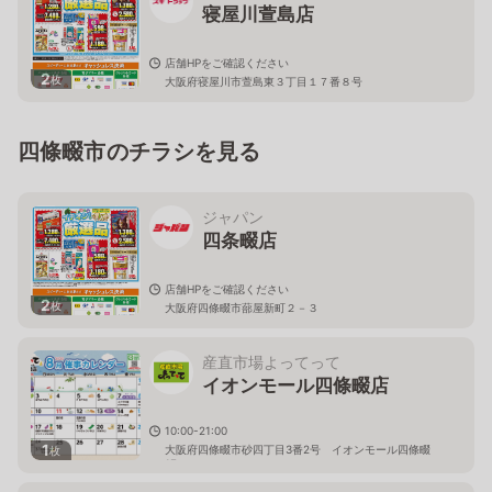
寝屋川萱島店
店舗HPをご確認ください
2
枚
大阪府寝屋川市萱島東３丁目１７番８号
四條畷市のチラシを見る
ジャパン
四条畷店
店舗HPをご確認ください
2
枚
大阪府四條畷市蔀屋新町２－３
産直市場よってって
イオンモール四條畷店
10:00-21:00
1
大阪府四條畷市砂四丁目3番2号 イオンモール四條畷
枚
1F