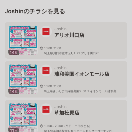
Joshinのチラシを見る
Joshin
アリオ川口店
10:00-21:00
14
枚
埼玉県川口市並木元町1-79 アリオ川口2F
Joshin
浦和美園イオンモール店
10:00-21:00
14
埼玉県さいたま市緑区美園5-50-1 イオンモール浦和美
枚
園1F
Joshin
草加松原店
10:00～20:00（平日・土日祝とも)
11
枚
埼玉県草加市松原4-8-1 ホームセンターコーナン2F