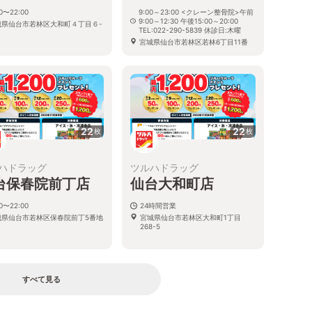
00〜22:00
9:00～23:00 <クレーン整骨院>午前
9:00～12:30 午後15:00～20:00
城県仙台市若林区大和町４丁目６-
TEL:022-290-5839 休診日:木曜
０
宮城県仙台市若林区若林6丁目11番
52号
22
22
枚
枚
ハドラッグ
ツルハドラッグ
台保春院前丁店
仙台大和町店
00〜22:00
24時間営業
城県仙台市若林区保春院前丁5番地
宮城県仙台市若林区大和町1丁目
268-5
すべて見る