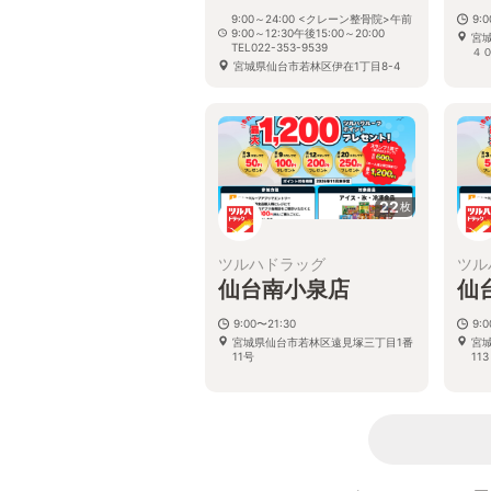
9:00～24:00 <クレーン整骨院>午前
9:
9:00～12:30午後15:00～20:00
宮
TEL022-353-9539
４
宮城県仙台市若林区伊在1丁目8-4
22
枚
ツルハドラッグ
ツル
仙台南小泉店
仙
9:00〜21:30
9:
宮城県仙台市若林区遠見塚三丁目1番
宮
11号
113