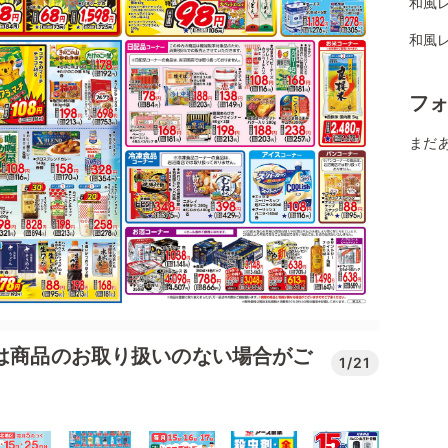
和風
和風
フ
まだ
では商品のお取り扱いのない場合がご
1/21