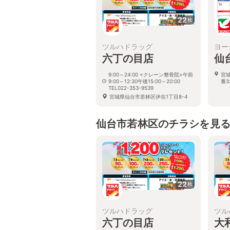
22
枚
ツルハドラッグ
ヨー
六丁の目店
仙
9:00～24:00 <クレーン整骨院>午前
宮
9:00～12:30午後15:00～20:00
番3
TEL022-353-9539
宮城県仙台市若林区伊在1丁目8-4
仙台市若林区のチラシを見
22
枚
ツルハドラッグ
ツル
六丁の目店
大