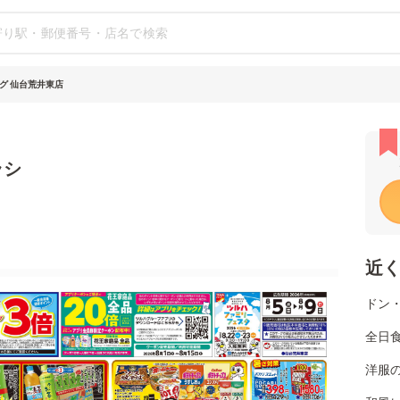
グ 仙台荒井東店
ラシ
近
ドン
全日
洋服