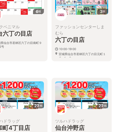
6
3
枚
枚
クベニマル
ファッションセンターしま
台六丁の目店
むら
六丁の目店
城県仙台市若林区六丁の目南町９
2号
10:00-19:00
宮城県仙台市若林区六丁の目元町１
６−１−２
る
22
22
枚
枚
ハドラッグ
ツルハドラッグ
和町4丁目店
仙台沖野店