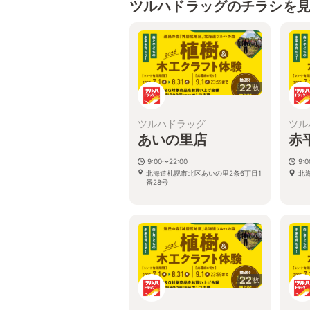
ツルハドラッグのチラシを
22
枚
ツルハドラッグ
ツル
あいの里店
赤
9:00〜22:00
9:
北海道札幌市北区あいの里2条6丁目1
北
番28号
22
枚