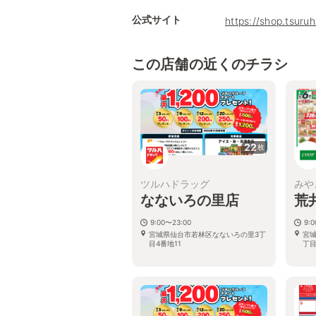
公式サイト
https://shop.tsuru
この店舗の近くのチラシ
22
枚
ツルハドラッグ
みや
なないろの里店
荒
9:00〜23:00
9:0
宮城県仙台市若林区なないろの里3丁
宮
目4番地11
丁