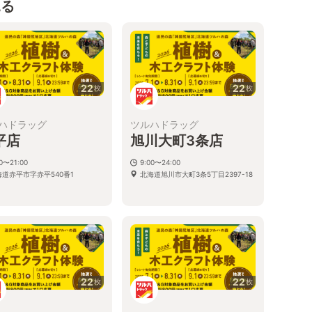
見る
22
22
枚
枚
ハドラッグ
ツルハドラッグ
平店
旭川大町3条店
00〜21:00
9:00〜24:00
海道赤平市字赤平540番1
北海道旭川市大町3条5丁目2397-18
22
22
枚
枚