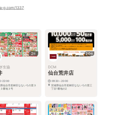
ha-g.com/1337
2
20
枚
枚
ぎ生協
DCM
井
仙台荒井店
0-22:00
09:30～20:00
城県仙台市若林区なないろの里３
宮城県仙台市若林区なないろの里三
目３番地３号
丁目1番地の2