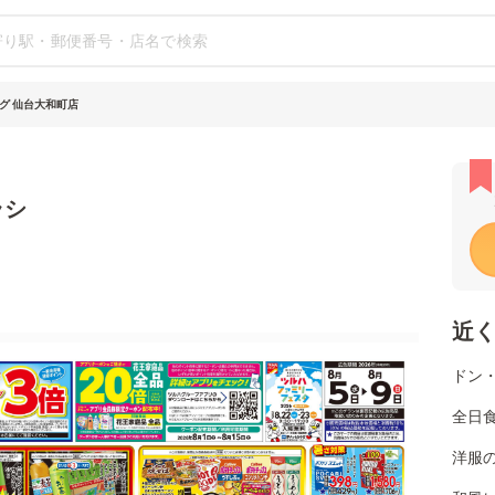
グ 仙台大和町店
ラシ
近
ドン
全日
洋服