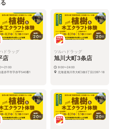
見る
20
20
枚
枚
ハドラッグ
ツルハドラッグ
平店
旭川大町3条店
00〜21:00
9:00〜24:00
海道赤平市字赤平540番1
北海道旭川市大町3条5丁目2397-18
20
20
枚
枚