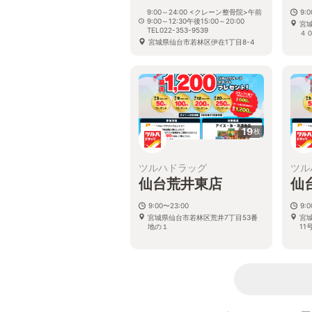
9:00～24:00 <クレーン整骨院>午前
9:
9:00～12:30午後15:00～20:00
宮
TEL022-353-9539
４
宮城県仙台市若林区伊在1丁目8-4
19
枚
ツルハドラッグ
ツル
仙台荒井東店
仙
9:00〜23:00
9:
宮城県仙台市若林区荒井7丁目53番
宮
地の１
11