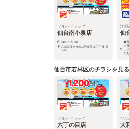
20
枚
ツルハドラッグ
洋服
仙台南小泉店
仙
9:00〜21:30
■通
土日
宮城県仙台市若林区遠見塚三丁目1番
よ
11号
が
を
宮
5号
仙台市若林区のチラシを見
20
枚
ツルハドラッグ
ツル
六丁の目店
大