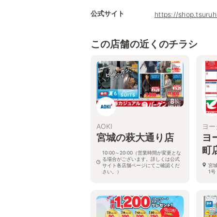
公式サイト
https://shop.tsur
この店舗の近くのチラシ
8
枚
AOKI
ヨー
宮城の萩大通り店
ヨ
町
10:00～20:00（営業時間が変更とな
る場合がございます。詳しくは公式
サイト各店舗ページにてご確認くだ
宮
さい。）
1号
宮城県仙台市若林区大和町1-5-10