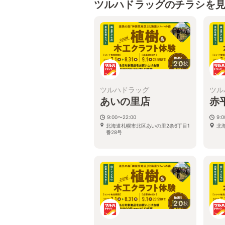
ツルハドラッグのチラシを
20
枚
ツルハドラッグ
ツル
あいの里店
赤
9:00〜22:00
9:
北海道札幌市北区あいの里2条6丁目1
北
番28号
20
枚