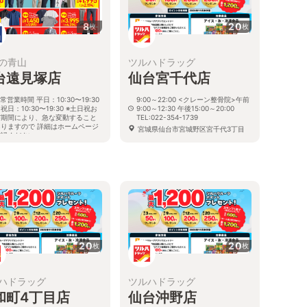
8
20
枚
枚
の青山
ツルハドラッグ
台遠見塚店
仙台宮千代店
常営業時間 平日：10:30〜19:30
9:00～22:00 <クレーン整骨院>午前
祝日：10:30〜19:30 ※土日祝お
9:00～12:30 午後15:00～20:00
び期間により、急な変動すること
TEL:022-354-1739
ありますので 詳細はホームページ
宮城県仙台市宮城野区宮千代3丁目
確認ください
6-6
城県仙台市若林区遠見塚二丁目5番
る
20
20
枚
枚
ハドラッグ
ツルハドラッグ
和町4丁目店
仙台沖野店