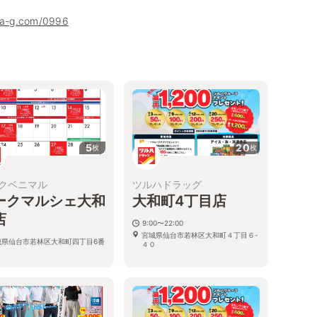
uha-g.com/0996
5
20
枚
枚
クベニマル
ツルハドラッグ
ークマルシェ大和
大和町4丁目店
店
9:00〜22:00
宮城県仙台市若林区大和町４丁目６-
城県仙台市若林区大和町四丁目6番
４０