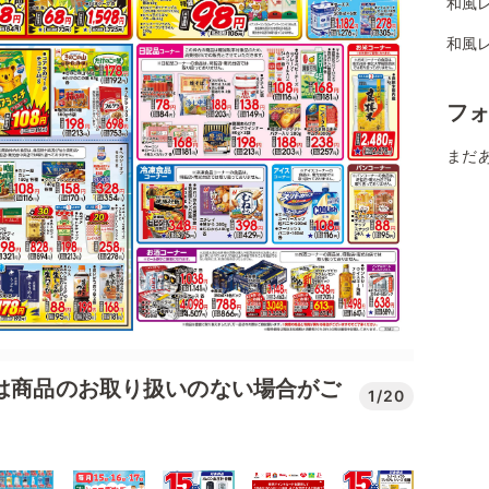
和風
和風
フ
まだ
では商品のお取り扱いのない場合がご
1/20