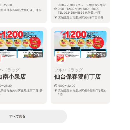
00〜22:00
9:00～23:00 <クレーン整骨院>午前
9:00～12:30 午後15:00～20:00
城県仙台市若林区大和町４丁目６-
TEL:022-290-5839 休診日:木曜
０
宮城県仙台市若林区若林6丁目11番
52号
20
20
枚
枚
ハドラッグ
ツルハドラッグ
台南小泉店
仙台保春院前丁店
00〜21:30
9:00〜22:00
城県仙台市若林区遠見塚三丁目1番
宮城県仙台市若林区保春院前丁5番地
号
113
すべて見る