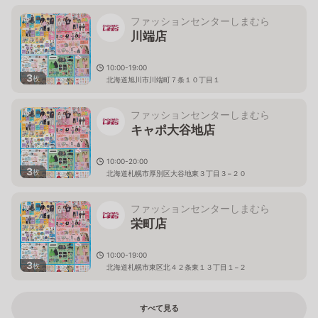
ファッションセンターしまむら
川端店
10:00-19:00
3
枚
北海道旭川市川端町７条１０丁目１
ファッションセンターしまむら
キャポ大谷地店
10:00-20:00
3
枚
北海道札幌市厚別区大谷地東３丁目３−２０
ファッションセンターしまむら
栄町店
10:00-19:00
3
枚
北海道札幌市東区北４２条東１３丁目１−２
すべて見る