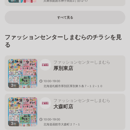
兵庫県姫路市神子岡前3丁目12-17
すべて見る
ファッションセンターしまむらのチラシを見
る
ファッションセンターしまむら
厚別東店
10:00-19:00
3
枚
北海道札幌市厚別区厚別東５条７−１２−１０
ファッションセンターしまむら
大森町店
10:00-19:00
3
枚
北海道函館市大森町２７−１