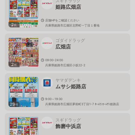
スギドラッグ
姫路広畑店
店舗HPをご確認ください
2
枚
兵庫県姫路市広畑区北野町一丁目１番地
ゴダイドラッグ
広畑店
09:00-24:00
2
枚
兵庫県姫路市広畑区小坂22-2
ヤマダデンキ
ムサシ姫路店
9:00～19:30
29
兵庫県姫路市広畑区夢前町3丁目1-7 ﾎｰﾑｾﾝﾀｰﾑｻｼ姫路店
枚
2F
スギドラッグ
飾磨中浜店