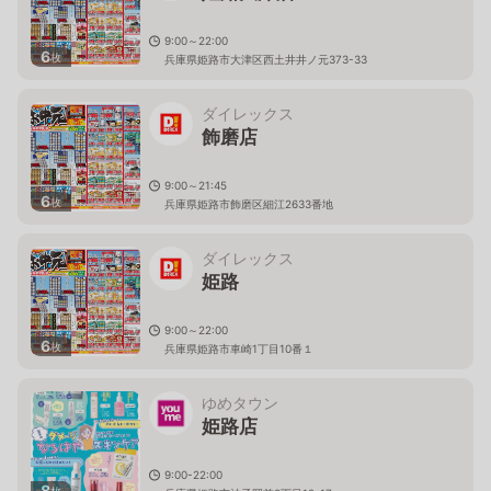
9:00～22:00
6
枚
兵庫県姫路市大津区西土井井ノ元373-33
ダイレックス
飾磨店
9:00～21:45
6
枚
兵庫県姫路市飾磨区細江2633番地
ダイレックス
姫路
9:00～22:00
6
枚
兵庫県姫路市車崎1丁目10番１
ゆめタウン
姫路店
9:00-22:00
8
枚