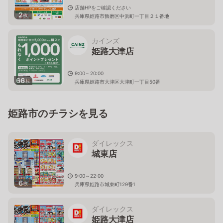
店舗HPをご確認ください
2
枚
兵庫県姫路市飾磨区中浜町一丁目２１番地
カインズ
姫路大津店
9:00～20:00
66
枚
兵庫県姫路市大津区大津町一丁目50番
姫路市のチラシを見る
ダイレックス
城東店
9:00～22:00
6
枚
兵庫県姫路市城東町129番1
ダイレックス
姫路大津店