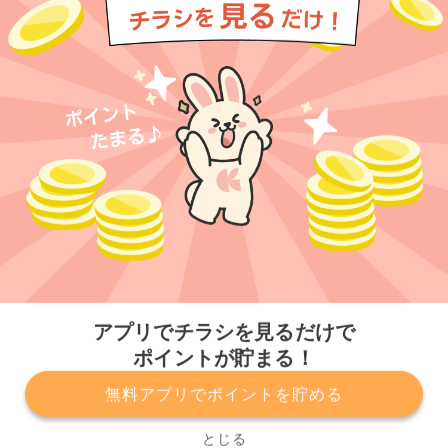
今すぐアプリをダウンロードする
アプリでチラシを見るだけで
ポイントが貯まる！
無料アプリでポイントを貯める
プライバシーポリシー
利用規約
運営会社
サービスに関してのお問い合わせ
チラシ掲載をお考えの方
とじる
Copyright© Kurashiru, Inc. All Rights Reserved.