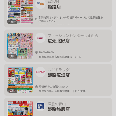
EDION
姫路店
営業時間はエディオンの店舗情報ページにて最新情報を
ご確認ください。
54
枚
兵庫県姫路市飾磨区今在家1416-1
ファッションセンターしまむら
広畑北野店
10:00-19:00
3
枚
兵庫県姫路市広畑区北野町１−６−１
スギドラッグ
姫路広畑店
店舗HPをご確認ください
2
枚
兵庫県姫路市広畑区北野町一丁目１番地
洋服の青山
姫路飾磨店