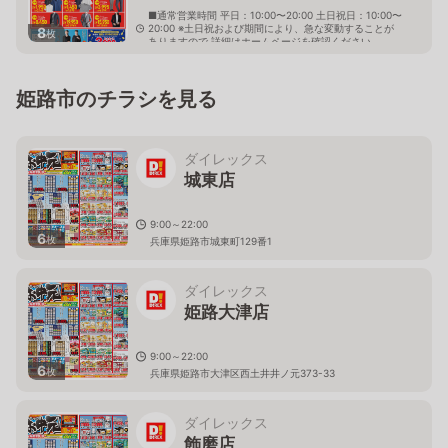
■通常営業時間 平日：10:00〜20:00 土日祝日：10:00〜
20:00 ※土日祝および期間により、急な変動することが
8
枚
ありますので 詳細はホームページを確認ください
兵庫県姫路市飾磨区細江2630番地
姫路市のチラシを見る
ダイレックス
城東店
9:00～22:00
6
枚
兵庫県姫路市城東町129番1
ダイレックス
姫路大津店
9:00～22:00
6
枚
兵庫県姫路市大津区西土井井ノ元373-33
ダイレックス
飾磨店