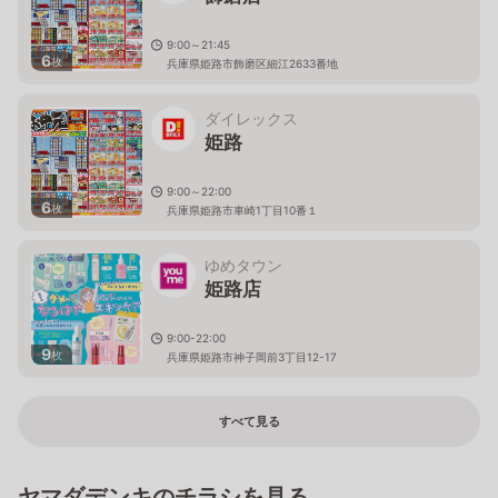
9:00～21:45
6
枚
兵庫県姫路市飾磨区細江2633番地
ダイレックス
姫路
9:00～22:00
6
枚
兵庫県姫路市車崎1丁目10番１
ゆめタウン
姫路店
9:00-22:00
9
枚
兵庫県姫路市神子岡前3丁目12-17
すべて見る
ヤマダデンキのチラシを見る