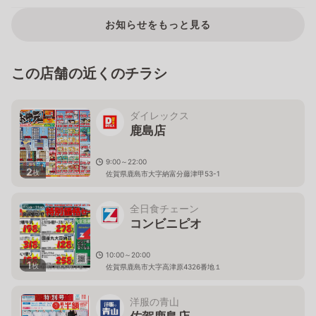
お知らせをもっと見る
この店舗の近くのチラシ
ダイレックス
鹿島店
9:00～22:00
2
枚
佐賀県鹿島市大字納富分藤津甲53-1
全日食チェーン
コンビニピオ
10:00～20:00
1
枚
佐賀県鹿島市大字高津原4326番地１
洋服の青山