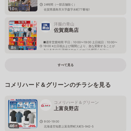
24時間（一部店舗除く）
10
枚
佐賀県鹿島市大字森字水町77番地1
洋服の青山
佐賀鹿島店
■通常営業時間 平日：10:00〜19:00 土日祝日：10:00〜
19:00 ※土日祝および期間により、急な変動することが
8
枚
ありますので 詳細はホームページを確認ください
佐賀県鹿島市大字高津原4214番地27
すべて見る
コメリハード＆グリーンのチラシを見る
コメリハード＆グリーン
上富良野店
9:00-19:00
46
枚
北海道空知郡上富良野町大町5-942-5