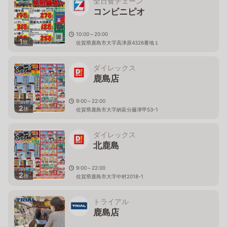
全日食チェーン
コンビニピオ
10:00～20:00
1
枚
佐賀県鹿島市大字高津原4326番地１
ダイレックス
鹿島店
9:00～22:00
2
枚
佐賀県鹿島市大字納富分藤津甲53-1
ダイレックス
北鹿島
9:00～22:00
2
枚
佐賀県鹿島市大字中村2018-1
トライアル
鹿島店