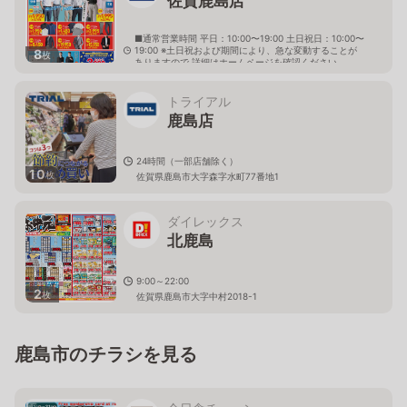
佐賀鹿島店
■通常営業時間 平日：10:00〜19:00 土日祝日：10:00〜
19:00 ※土日祝および期間により、急な変動することが
8
枚
ありますので 詳細はホームページを確認ください
佐賀県鹿島市大字高津原4214番地27
トライアル
鹿島店
24時間（一部店舗除く）
10
枚
佐賀県鹿島市大字森字水町77番地1
ダイレックス
北鹿島
9:00～22:00
2
枚
佐賀県鹿島市大字中村2018-1
鹿島市のチラシを見る