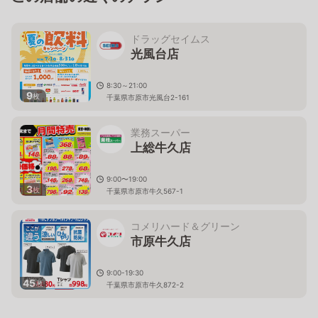
ドラッグセイムス
光風台店
8:30～21:00
9
枚
千葉県市原市光風台2-161
業務スーパー
上総牛久店
9:00〜19:00
3
枚
千葉県市原市牛久567-1
コメリハード＆グリーン
市原牛久店
9:00-19:30
45
枚
千葉県市原市牛久872-2