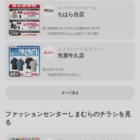
スーパービバホーム
ちはら台店
資材館6:30-20:00 生活館9:00-20:00
10
枚
千葉県市原市ちはら台南三丁目21番1
コメリハード＆グリーン
市原牛久店
9:00-19:30
45
枚
千葉県市原市牛久872-2
すべて見る
ファッションセンターしまむらのチラシを見
る