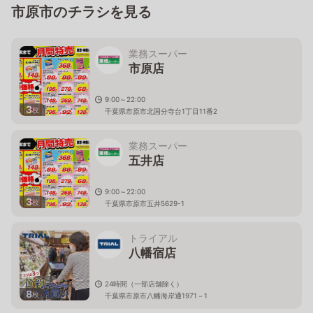
市原市のチラシを見る
業務スーパー
市原店
9:00～22:00
3
枚
千葉県市原市北国分寺台1丁目11番2
業務スーパー
五井店
9:00～22:00
3
枚
千葉県市原市五井5629-1
トライアル
八幡宿店
24時間（一部店舗除く）
8
枚
千葉県市原市八幡海岸通1971－1