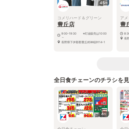
45
枚
コメリハード＆グリーン
アメ
豊丘店
豊
9:00-19:30 ※灯油販売は10:00
8:
～
長野
長野県下伊那郡豊丘村神稲9114-1
全日食チェーンのチラシを
4
枚
全日食チェーン
全日