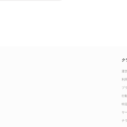
ク
運
利
プ
行
特
サ
チ