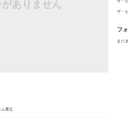
シがありません
ザ・
ザ・ビ
フ
まだ
ルム豊丘