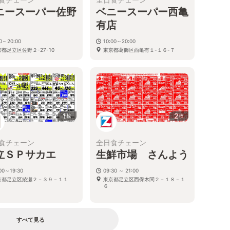
ニースーパー佐野
ベニースーパー西亀
有店
30～20:00
10:00～20:00
都足立区佐野２-27-10
東京都葛飾区西亀有１-１６-７
1
2
枚
枚
食チェーン
全日食チェーン
立ＳＰサカエ
生鮮市場 さんよう
00～19:30
09:30 ～ 21:00
京都足立区綾瀬２－３９－１１
東京都足立区西保木間２－１８－１
６
すべて見る