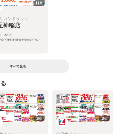
11
枚
リカンドラッグ
丘神稲店
30～22:00
県下伊那郡豊丘村神稲9074-1
すべて見る
見る
3
3
枚
枚
食チェーン
全日食チェーン