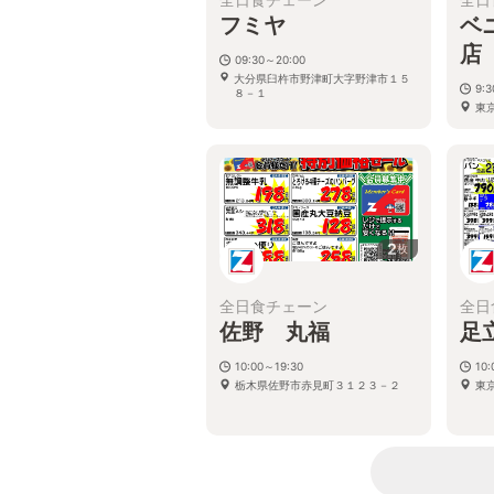
フミヤ
ベ
店
09:30～20:00
大分県臼杵市野津町大字野津市１５
9:
８－１
東京
2
枚
全日食チェーン
全日
佐野 丸福
足
10:00～19:30
10:
栃木県佐野市赤見町３１２３－２
東