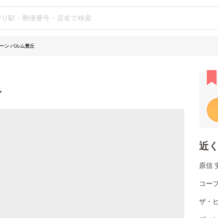
ーン パルム豊丘
シ
近
原信 
コー
ザ・