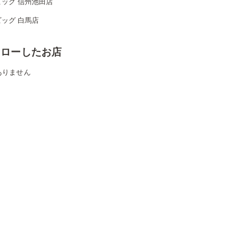
ビッグ 信州池田店
ッグ 白馬店
ォローしたお店
ありません