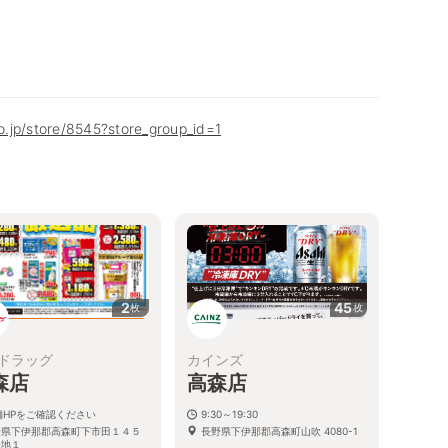
co.jp/store/8545?store_group_id=1
2
45
枚
枚
ドラッグ
カインズ
森店
高森店
舗HPをご確認ください
9:30～19:30
野県下伊那郡高森町下市田１４５
長野県下伊那郡高森町山吹 4080-1
番地１