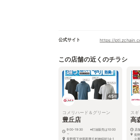
公式サイト
https://ptl.zchain.
この店舗の近くのチラシ
45
枚
コメリハード＆グリーン
スギ
豊丘店
高
9:00-19:30 ※灯油販売は10:00
店
～
長
長野県下伊那郡豊丘村神稲9114-1
０