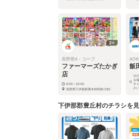
2
枚
長野県A・コープ
AOK
ファーマーズたかぎ
飯
店
10
る
9:00～20:00
サ
さ
長野県下伊那郡喬木村阿島1282
長野
下伊那郡豊丘村のチラシを