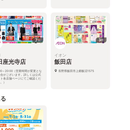
7
3
枚
枚
I
イオン
田座光寺店
飯田店
:00～20:00（営業時間が変更とな
長野県飯田市上郷飯沼1575
場合がございます。詳しくは公式
イト各店舗ページにてご確認くだ
い。）
県飯田市座光寺3988-1
見る