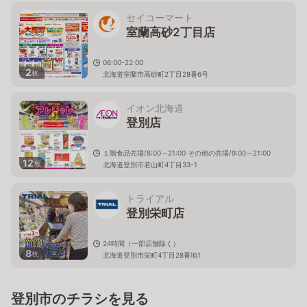
セイコーマート
室蘭高砂2丁目店
06:00-22:00
2
枚
北海道室蘭市高砂町2丁目28番6号
イオン北海道
登別店
１階食品売場/8:00～21:00 その他の売場/9:00～21:00
12
枚
北海道登別市若山町4丁目33-1
トライアル
登別栄町店
24時間（一部店舗除く）
8
枚
北海道登別市栄町4丁目28番地1
登別市のチラシを見る