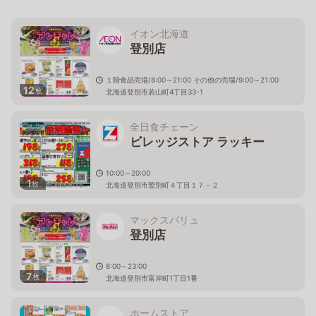
イオン北海道
登別店
１階食品売場/8:00～21:00 その他の売場/9:00～21:00
12
枚
北海道登別市若山町4丁目33-1
全日食チェーン
ビレッジストア ラッキー
10:00～20:00
1
枚
北海道登別市鷲別町４丁目１７－２
マックスバリュ
登別店
8:00～23:00
7
枚
北海道登別市富岸町1丁目1番
ホームストア