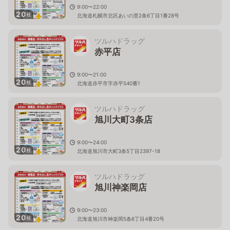
9:00〜22:00
20
枚
北海道札幌市北区あいの里2条6丁目1番28号
ツルハドラッグ
赤平店
9:00〜21:00
20
枚
北海道赤平市字赤平540番1
ツルハドラッグ
旭川大町3条店
9:00〜24:00
20
枚
北海道旭川市大町3条5丁目2397-18
ツルハドラッグ
旭川神楽岡店
9:00〜23:00
20
枚
北海道旭川市神楽岡5条6丁目4番20号