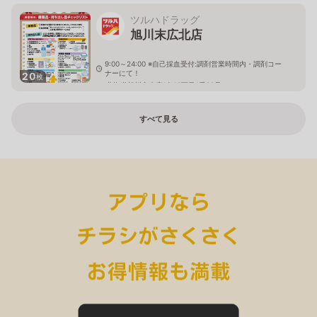
ツルハドラッグ
旭川末広北店
9:00～24:00 ※自己採血受付:調剤営業時間内・調剤コー
ナーにて！
20
枚
北海道旭川市末広1条10丁目1番20号
すべて見る