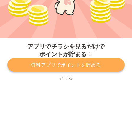
今すぐアプリをダウンロードする
アプリでチラシを見るだけで
ポイントが貯まる！
無料アプリでポイントを貯める
プライバシーポリシー
利用規約
運営会社
サービスに関してのお問い合わせ
チラシ掲載をお考えの方
とじる
Copyright© Kurashiru, Inc. All Rights Reserved.