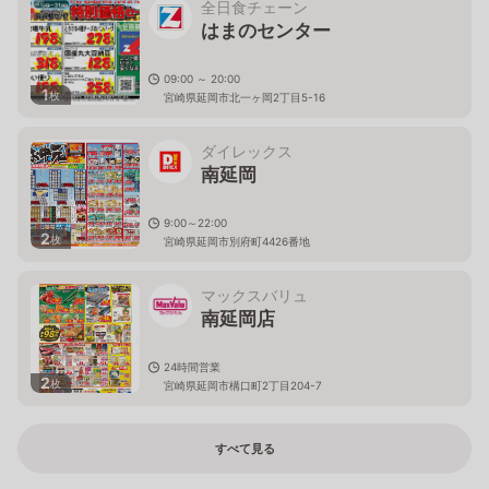
全日食チェーン
はまのセンター
09:00 ～ 20:00
1
枚
宮崎県延岡市北一ヶ岡2丁目5-16
ダイレックス
南延岡
9:00～22:00
2
枚
宮崎県延岡市別府町4426番地
マックスバリュ
南延岡店
24時間営業
2
枚
宮崎県延岡市構口町2丁目204-7
すべて見る