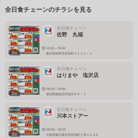
全日食チェーンのチラシを見る
全日食チェーン
佐野 丸福
10:00～19:30
2
枚
栃木県佐野市赤見町３１２３－２
全日食チェーン
はりまや 塩沢店
09:00～19:00
2
枚
新潟県南魚沼市塩沢８６－２
全日食チェーン
川本ストアー
09:00～19:00
3
枚
広島県東広島市安芸津町三津４２４６