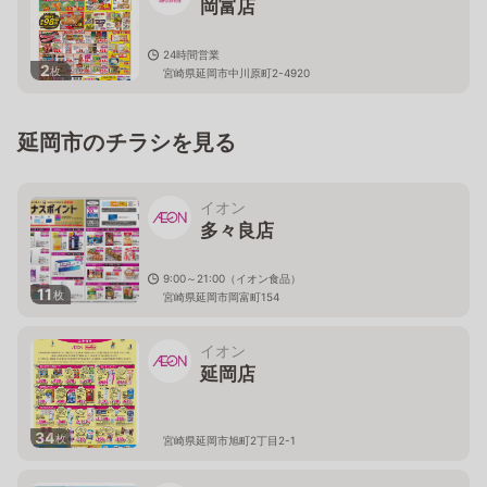
岡富店
24時間営業
2
枚
宮崎県延岡市中川原町2-4920
延岡市のチラシを見る
イオン
多々良店
9:00～21:00（イオン食品）
11
枚
宮崎県延岡市岡富町154
イオン
延岡店
34
枚
宮崎県延岡市旭町2丁目2-1