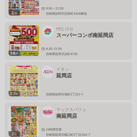
9:00～22:00
2
枚
宮崎県延岡市別府町4426番地
HIヒロセ
スーパーコンボ南延岡店
9:30-21:00
14
枚
宮崎県延岡市浜町4792
イオン
延岡店
27
枚
宮崎県延岡市旭町2丁目2-1
マックスバリュ
南延岡店
24時間営業
2
枚
宮崎県延岡市構口町2丁目204-7