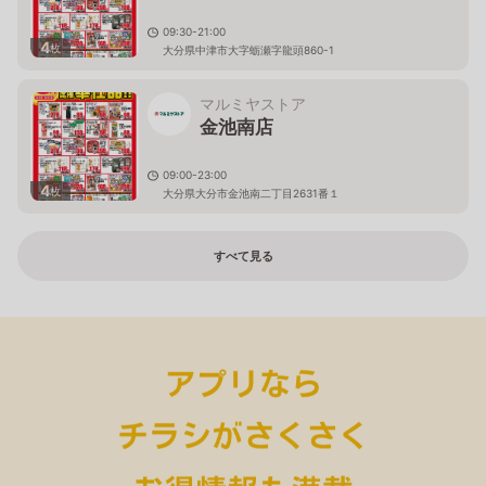
09:30-21:00
4
枚
大分県中津市大字蛎瀬字龍頭860-1
マルミヤストア
金池南店
09:00-23:00
4
枚
大分県大分市金池南二丁目2631番１
すべて見る