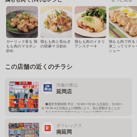
ガーリック香る 鶏
鶏もも肉と長ねぎ
鶏もも肉のイタリ
鶏もも肉で作る 
もも肉のマヨポン
の胡麻マヨ炒め
アンステーキ
単こってりチャ
炒め
シュー
この店舗の近くのチラシ
洋服の青山
延岡店
■通常営業時間 平日：10:00〜19:30 土日祝日：10:00〜
19:30 ※土日祝および期間により、急な変動することが
8
枚
ありますので 詳細はホームページを確認ください
宮崎県延岡市出北五丁目9番4号
ダイレックス
南延岡