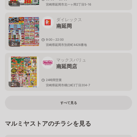
1
枚
宮崎県延岡市北一ヶ岡2丁目5-16
ダイレックス
南延岡
9:00～22:00
2
枚
宮崎県延岡市別府町4426番地
マックスバリュ
南延岡店
24時間営業
2
枚
宮崎県延岡市構口町2丁目204-7
すべて見る
マルミヤストアのチラシを見る