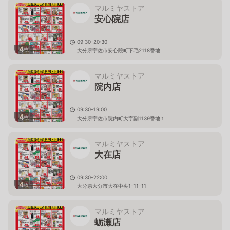
マルミヤストア
安心院店
09:30-20:30
4
枚
大分県宇佐市安心院町下毛2118番地
マルミヤストア
院内店
09:30-19:00
4
枚
大分県宇佐市院内町大字副1139番地１
マルミヤストア
大在店
09:30-22:00
4
枚
大分県大分市大在中央1-11-11
マルミヤストア
蛎瀬店