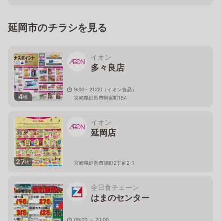
延岡市のチラシを見る
イオン
多々良店
9:00～21:00（イオン食品）
4
枚
宮崎県延岡市岡富町154
イオン
延岡店
27
枚
宮崎県延岡市旭町2丁目2-1
全日食チェーン
はまのセンター
09:00 ～ 20:00