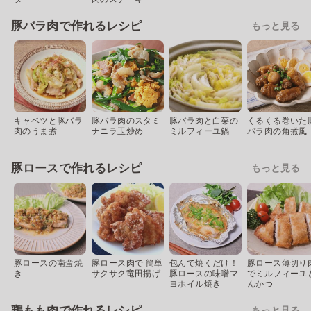
豚バラ肉で作れるレシピ
もっと見る
キャベツと豚バラ
豚バラ肉のスタミ
豚バラ肉と白菜の
くるくる巻いた
肉のうま煮
ナニラ玉炒め
ミルフィーユ鍋
バラ肉の角煮風
豚ロースで作れるレシピ
もっと見る
豚ロースの南蛮焼
豚ロース肉で 簡単
包んで焼くだけ！
豚ロース薄切り
き
サクサク竜田揚げ
豚ロースの味噌マ
でミルフィーユ
ヨホイル焼き
んかつ
鶏もも肉で作れるレシピ
もっと見る