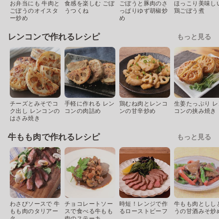
お弁当にも 牛肉と
食感を楽しむ ごぼ
ごぼうと豚肉のさ
ほっこり美味し
ごぼうのオイスタ
うつくね
っぱりゆず胡椒炒
鶏ごぼう煮
ー炒め
め
レンコンで作れるレシピ
もっと見る
チーズとみそでコ
手軽に作れる レン
鶏むね肉とレンコ
生姜たっぷり レ
ク出し レンコンの
コンの肉詰め
ンの甘辛炒め
コンの挟み焼き
はさみ焼き
牛もも肉で作れるレシピ
もっと見る
わさびソースで 牛
チョコレートソー
時短！レンジで作
牛もも肉としし
もも肉のタリアー
スで食べる牛もも
るローストビーフ
うの甘酒みそ炒
タ
肉のステーキ