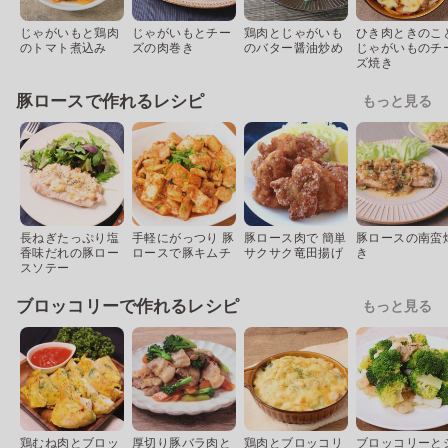
じゃがいもと鶏肉
じゃがいもとチー
鶏肉とじゃがいも
ひき肉ときのこ
のトマト煮込み
ズの肉巻き
のバター醤油炒め
じゃがいものチ
ズ焼き
豚ロースで作れるレシピ
もっと見る
長ねぎたっぷり塩
手軽にがっつり 豚
豚ロース肉で 簡単
豚ロースの南蛮
香味だれの豚ロー
ロースで豚キムチ
サクサク竜田揚げ
き
スソテー
ブロッコリーで作れるレシピ
もっと見る
鶏むね肉とブロッ
厚切り豚バラ肉と
鶏肉とブロッコリ
ブロッコリーと