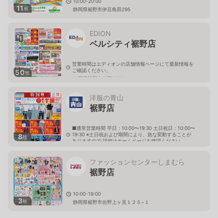
10:00-20:00
11
枚
静岡県裾野市伊豆島田295
EDION
ベルシティ裾野店
営業時間はエディオンの店舗情報ページにて最新情報を
ご確認ください。
50
枚
静岡県裾野市佐野1039
洋服の青山
裾野店
■通常営業時間 平日：10:00〜19:30 土日祝日：10:00〜
19:30 ※土日祝および期間により、急な変動することが
8
枚
ありますので 詳細はホームページを確認ください
静岡県裾野市伊豆島田843番地の3
ファッションセンターしまむら
裾野店
10:00-19:00
3
枚
静岡県裾野市佐野上ヶ見１２５−１