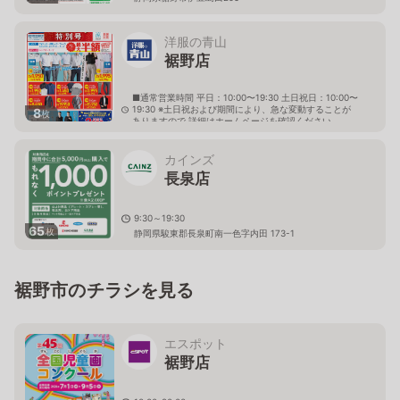
洋服の青山
裾野店
■通常営業時間 平日：10:00〜19:30 土日祝日：10:00〜
19:30 ※土日祝および期間により、急な変動することが
8
枚
ありますので 詳細はホームページを確認ください
静岡県裾野市伊豆島田843番地の3
カインズ
長泉店
9:30～19:30
65
枚
静岡県駿東郡長泉町南一色字内田 173-1
裾野市のチラシを見る
エスポット
裾野店