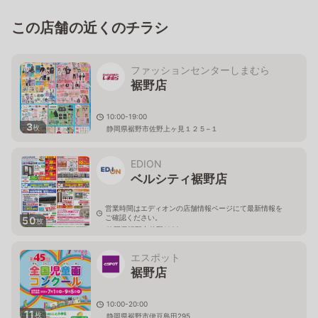
この店舗の近くのチラシ
ファッションセンターしまむら
裾野店
10:00-19:00
3
枚
静岡県裾野市佐野上ヶ見１２５−１
EDION
ベルシティ裾野店
営業時間はエディオンの店舗情報ページにて最新情報を
ご確認ください。
50
枚
静岡県裾野市佐野1039
エスポット
裾野店
10:00-20:00
11
枚
静岡県裾野市伊豆島田295