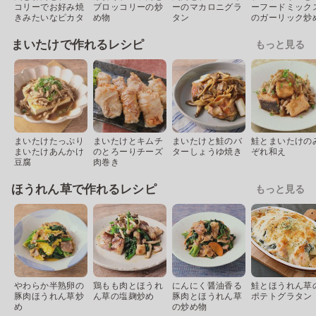
コリーでお好み焼
ブロッコリーの炒
ーのマカロニグラ
ーフードミック
きみたいなピカタ
め物
タン
のガーリック炒
まいたけで作れるレシピ
もっと見る
まいたけたっぷり
まいたけとキムチ
まいたけと鮭のバ
鮭とまいたけの
まいたけあんかけ
のとろーりチーズ
ターしょうゆ焼き
ぞれ和え
豆腐
肉巻き
ほうれん草で作れるレシピ
もっと見る
やわらか半熟卵の
鶏もも肉とほうれ
にんにく醤油香る
鮭とほうれん草
豚肉ほうれん草炒
ん草の塩麹炒め
豚肉とほうれん草
ポテトグラタン
め
の炒め物