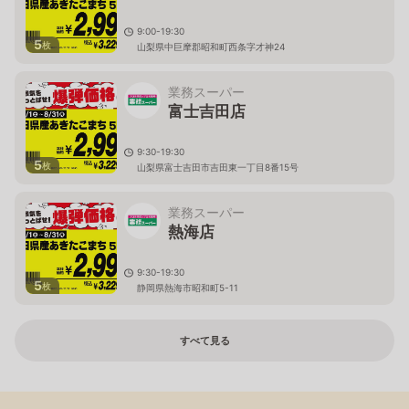
9:00-19:30
5
枚
山梨県中巨摩郡昭和町西条字才神24
業務スーパー
富士吉田店
9:30-19:30
5
枚
山梨県富士吉田市吉田東一丁目8番15号
業務スーパー
熱海店
9:30-19:30
5
枚
静岡県熱海市昭和町5-11
すべて見る