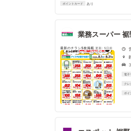
あり
ポイントカード
業務スーパー 裾
最新のチラシ5枚掲載
更新: 5日前
電子
クレ
ポイ