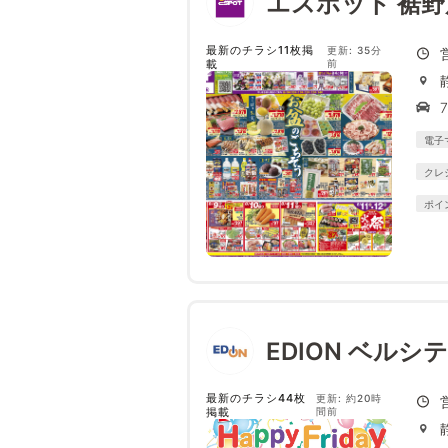
エスポット 裾野
最新のチラシ11枚掲
更新: 35分
載
前
電子
クレ
ポイ
EDION ベルシ
最新のチラシ44枚
更新: 約20時
掲載
間前