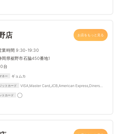
野店
お店をもっと見る
営業時間 9:30-19:30
静岡県裾野市石脇450番地1
30台
ギョムカ
マネー
VISA,Master Card,JCB,American Express,Diners
ジットカード
Club,SAISON CARD,TS3
◯
ントカード