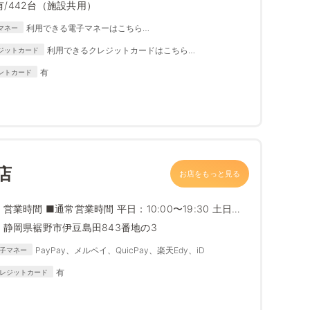
有/442台（施設共用）
利用できる電子マネーはこちら
マネー
https://www.edion.com/ito/contents/special/lp/why_edion
利用できるクレジットカードはこちら
ジットカード
/content05/index.html
https://www.edion.com/ito/contents/special/lp/why_
有
ントカード
edion/content05/index.html
店
お店をもっと見る
営業時間 ■通常営業時間 平日：10:00〜19:30 土日祝
日...
静岡県裾野市伊豆島田843番地の3
PayPay、メルペイ、QuicPay、楽天Edy、iD
子マネー
有
レジットカード