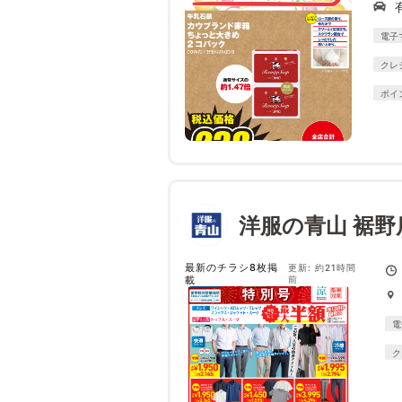
電子
クレ
ポイ
洋服の青山 裾野
最新のチラシ8枚掲
更新: 約21時間
載
前
電
ク