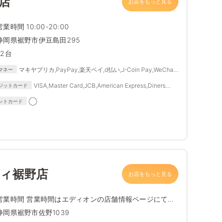
店
お店をもっと見る
営業時間 10:00-20:00
静岡県裾野市伊豆島田295
72台
マキヤプリカ,PayPay,楽天ペイ,d払い,J-Coin Pay,WeChat
マネー
Pay,メルカリPay,au PAY,ゆうちょPay,Alipay
VISA,Master Card,JCB,American Express,Diners
ジットカード
Club,SAISON CARD,TS3
◯
ントカード
ティ裾野店
お店をもっと見る
営業時間 営業時間はエディオンの店舗情報ページにて最
新情報をご確...
静岡県裾野市佐野1039