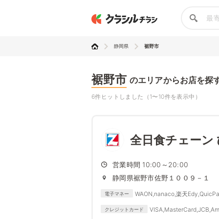
静岡県
裾野市
裾野市
のエリアからお店を探
6件ヒットしました（1〜10件を表示中）
全日食チェーン
営業時間 10:00～20:00
静岡県裾野市佐野１００９－１
WAON,nanaco,楽天Edy,QuicPa
電子マネー
VISA,MasterCard,JCB,Am
クレジットカード