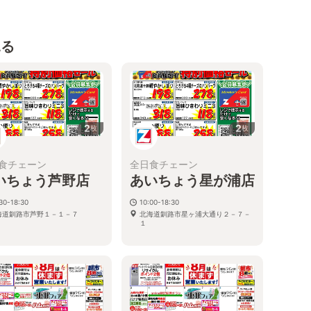
見る
2
2
枚
枚
食チェーン
全日食チェーン
いちょう芦野店
あいちょう星が浦店
30-18:30
10:00-18:30
海道釧路市芦野１－１－７
北海道釧路市星ヶ浦大通り２－７－
１