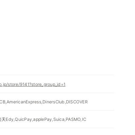
co.jp/store/9141?store_group_id=1
JCB,AmericanExpress,DinersClub,DISCOVER
天Edy,QuicPay,applePay,Suica,PASMO,IC