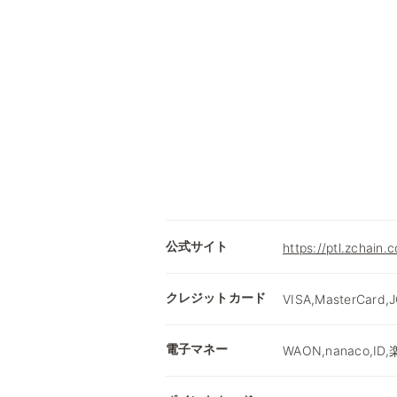
公式サイト
https://ptl.zchain.
クレジットカード
VISA,MasterCard,
電子マネー
WAON,nanaco,ID,楽