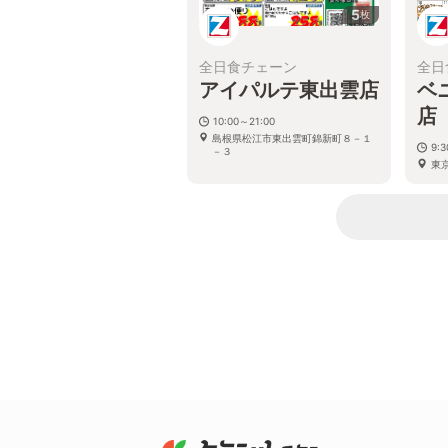
5
枚
全日食チェーン
全日
アイパルテ東出雲店
ベ
店
10:00～21:00
島根県松江市東出雲町錦新町８－１
9:
－３
東京