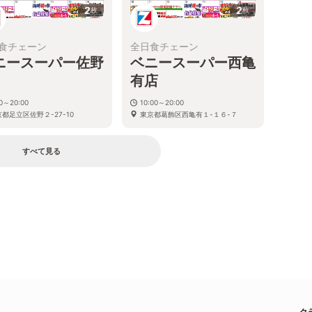
2
2
枚
枚
食チェーン
全日食チェーン
ニースーパー佐野
ベニースーパー西亀
有店
30～20:00
10:00～20:00
都足立区佐野２-27-10
東京都葛飾区西亀有１-１６-７
すべて見る