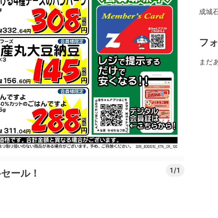
成城
フ
まだ
1/1
格セール！