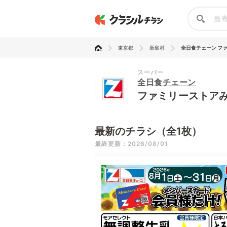
東京都
新島村
全日食チェーン ファミ
スーパー
全日食チェーン
ファミリーストア
最新のチラシ（全1枚）
最終更新：2026/08/01