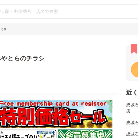
リー...
みやとらのチラシ
近
成城石
店
成城
成城石