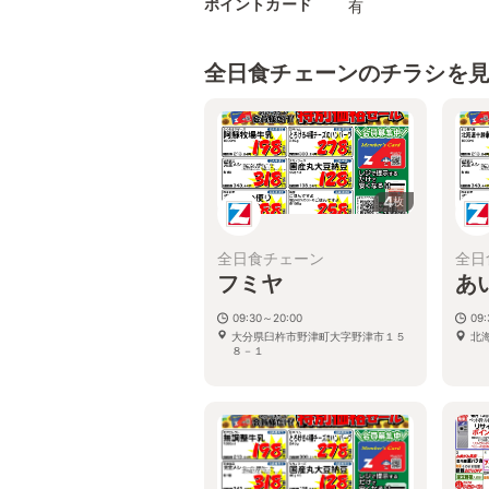
ポイントカード
有
全日食チェーンのチラシを
4
枚
全日食チェーン
全日
フミヤ
あ
09:30～20:00
09:
大分県臼杵市野津町大字野津市１５
北
８－１