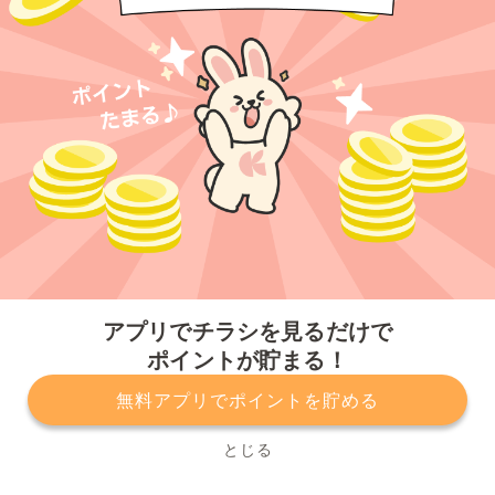
今すぐアプリをダウンロードする
アプリでチラシを見るだけで
ポイントが貯まる！
無料アプリでポイントを貯める
プライバシーポリシー
利用規約
運営会社
サービスに関してのお問い合わせ
チラシ掲載をお考えの方
とじる
Copyright© Kurashiru, Inc. All Rights Reserved.