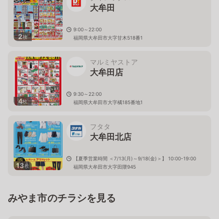
大牟田
9:00～22:00
2
枚
福岡県大牟田市大字甘木518番1
マルミヤストア
大牟田店
9:30～22:00
4
枚
福岡県大牟田市大字橘185番地1
フタタ
大牟田北店
【夏季営業時間 ＜7/13(月)～9/18(金)＞】 10:00-19:00
13
枚
福岡県大牟田市大字田隈945
みやま市のチラシを見る