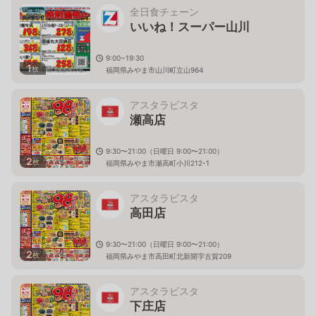
全日食チェーン
いいね！スーパー山川
9:00~19:30
1
枚
福岡県みやま市山川町立山964
アスタラビスタ
瀬高店
9:30〜21:00（日曜日 9:00〜21:00）
2
枚
福岡県みやま市瀬高町小川212-1
アスタラビスタ
高田店
9:30〜21:00（日曜日 9:00〜21:00）
2
枚
福岡県みやま市高田町北新開字古賀209
アスタラビスタ
下庄店