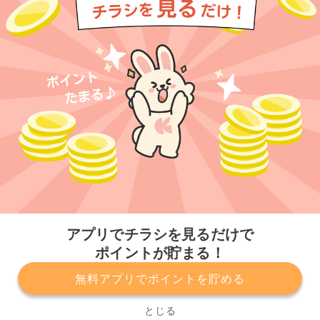
今すぐアプリをダウンロードする
アプリでチラシを見るだけで
ポイントが貯まる！
無料アプリでポイントを貯める
プライバシーポリシー
利用規約
運営会社
サービスに関してのお問い合わせ
チラシ掲載をお考えの方
とじる