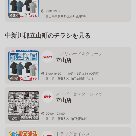
9:00-19:00
43
枚
富山県中新川郡上市町正印310
中新川郡立山町のチラシを見る
コメリハード＆グリーン
立山店
9:00-19:30 10月～3月は19:00閉店
41
枚
富山県中新川郡立山町向新庄124-1
スーパーセンターシマヤ
立山店
09:00～21:00
2
枚
富山県中新川郡立山町利田610
ドラッグセイムス