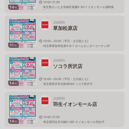
10:00-21:00
14
埼玉県さいたま市緑区美園5-50-1 イオンモール浦和美
枚
園1F
Joshin
草加松原店
10:00～20:00（平日・土日祝とも)
11
枚
埼玉県草加市松原4-8-1 ホームセンターコーナン2F
Joshin
ソコラ所沢店
10:00～20:00（平日・土日祝とも)
14
枚
埼玉県所沢市北秋津592 ソコラ所沢1F
Joshin
羽生イオンモール店
10:00-21:00
14
枚
埼玉県羽生市川崎2-281-3 イオンモール羽生1F