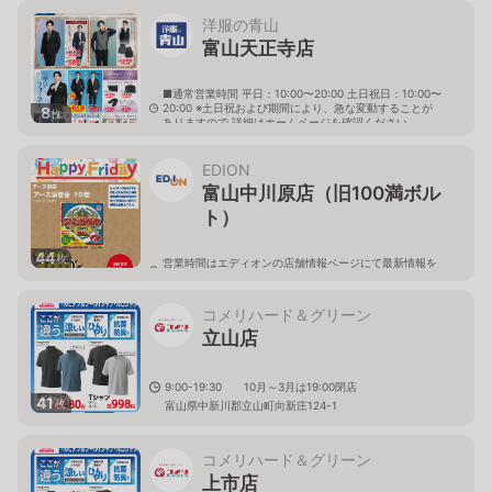
洋服の青山
富山天正寺店
■通常営業時間 平日：10:00〜20:00 土日祝日：10:00〜
20:00 ※土日祝および期間により、急な変動することが
8
枚
ありますので 詳細はホームページを確認ください
富山県富山市天正寺1095番地
EDION
富山中川原店（旧100満ボル
ト）
44
枚
営業時間はエディオンの店舗情報ページにて最新情報を
ご確認ください。
富山県富山市中川原402-1
コメリハード＆グリーン
立山店
9:00-19:30 10月～3月は19:00閉店
41
枚
富山県中新川郡立山町向新庄124-1
コメリハード＆グリーン
上市店