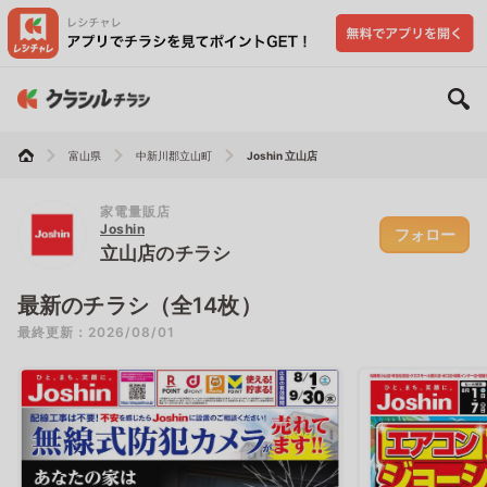
富山県
中新川郡立山町
Joshin 立山店
家電量販店
Joshin
フォロー
立山店のチラシ
最新のチラシ（全14枚）
最終更新：2026/08/01