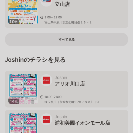
立山店
9:00～22:00
10
枚
富山県中新川郡立山町日俣１６－１
すべて見る
Joshinのチラシを見る
Joshin
アリオ川口店
10:00-21:00
14
枚
埼玉県川口市並木元町1-79 アリオ川口2F
Joshin
浦和美園イオンモール店