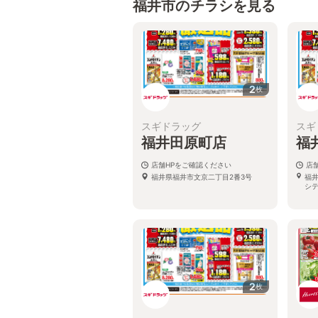
福井市のチラシを見る
2
枚
スギドラッグ
スギ
福井田原町店
福
店舗HPをご確認ください
店
福井県福井市文京二丁目2番3号
福井
シ
2
枚