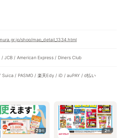
ura.gr.jp/shop/map_detail_1334.html
 / JCB / American Express / Diners Club
/ Suica / PASMO / 楽天Edy / iD / auPAY / d払い
29
2
枚
枚