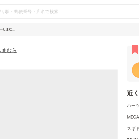
しまむ...
しまむら
近
ハーツ
MEG
スギド