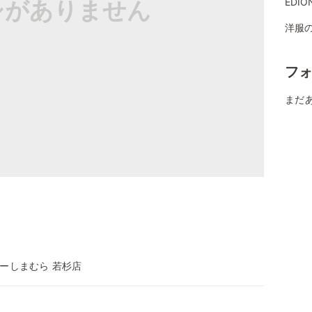
シがありません
EDI
洋服
フ
まだ
ーしまむら 若杉店