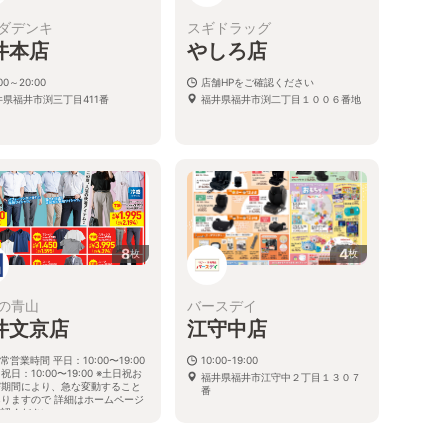
ダデンキ
スギドラッグ
井本店
やしろ店
:00～20:00
店舗HPをご確認ください
井県福井市渕三丁目411番
福井県福井市渕二丁目１００６番地
8
4
枚
枚
の青山
バースデイ
井文京店
江守中店
常営業時間 平日：10:00〜19:00
10:00-19:00
祝日：10:00〜19:00 ※土日祝お
福井県福井市江守中２丁目１３０７
び期間により、急な変動すること
番
ありますので 詳細はホームページ
確認ください
井県福井市文京七丁目12番26号