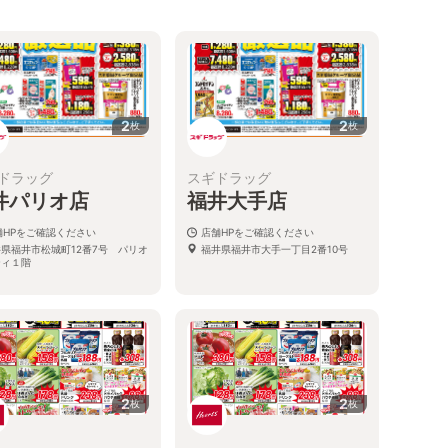
2
2
枚
枚
ドラッグ
スギドラッグ
井パリオ店
福井大手店
舗HPをご確認ください
店舗HPをご確認ください
県福井市松城町12番7号 パリオ
福井県福井市大手一丁目2番10号
ティ１階
2
2
枚
枚