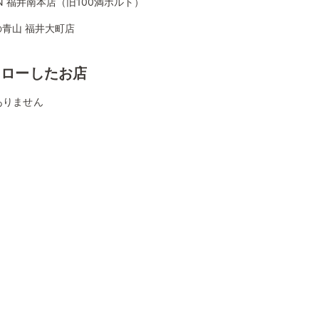
ON 福井南本店（旧100満ボルト）
の青山 福井大町店
ォローしたお店
ありません