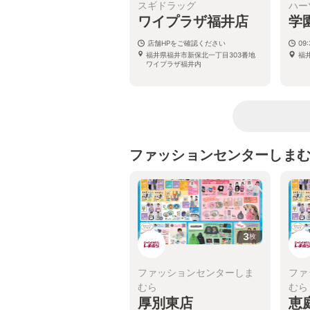
スギドラッグ
ハー
ワイプラザ福井店
学
店舗HPをご確認ください
09:
福井県福井市新保北一丁目303番地
福
ワイプラザ福井内
ファッションセンターしま
3
枚
ファッションセンターしま
ファ
むら
むら
厚別東店
恵