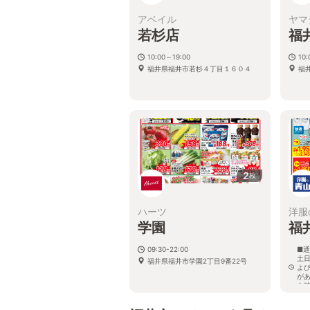
アベイル
ヤマ
若杉店
福
10:00～19:00
10
福井県福井市若杉４丁目１６０４
福
2
枚
ハーツ
洋服
学園
福
09:30-22:00
■通
土日
福井県福井市学園2丁目9番22号
よ
が
を
福