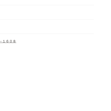
−１６０８