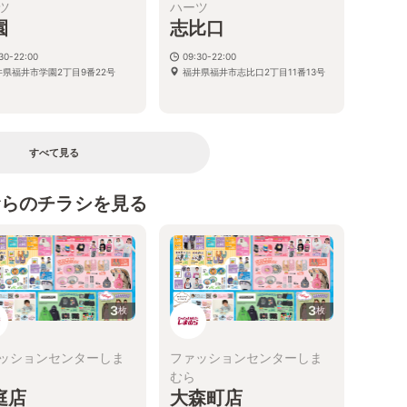
ツ
ハーツ
園
志比口
30-22:00
09:30-22:00
井県福井市学園2丁目9番22号
福井県福井市志比口2丁目11番13号
すべて見る
むらのチラシを見る
3
3
枚
枚
ッションセンターしま
ファッションセンターしま
むら
庭店
大森町店