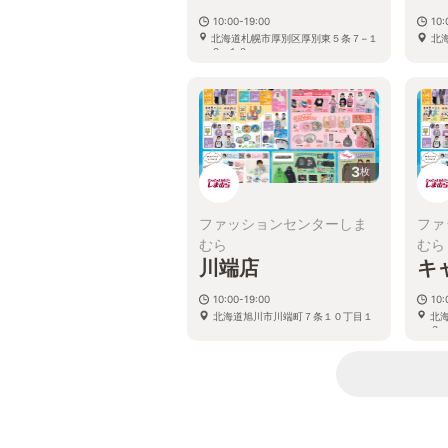
10:00-19:00
10:
北海道札幌市厚別区厚別東５条７−１
北
２−１０
3
枚
ファッションセンターしま
ファ
むら
むら
川端店
キ
10:00-19:00
10:
北海道旭川市川端町７条１０丁目１
北
３−