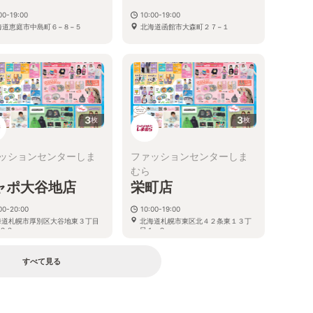
00-19:00
10:00-19:00
海道恵庭市中島町６−８−５
北海道函館市大森町２７−１
3
3
枚
枚
ッションセンターしま
ファッションセンターしま
むら
ャポ大谷地店
栄町店
00-20:00
10:00-19:00
海道札幌市厚別区大谷地東３丁目
北海道札幌市東区北４２条東１３丁
２０
目１−２
すべて見る