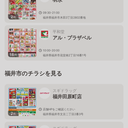
09:30-21:00
2
枚
福井県福井市木田3丁目2802番地
平和堂
アル・プラザベル
10:00-20:00
18
枚
福井県福井市花堂南2丁目16番1号
福井市のチラシを見る
スギドラッグ
福井田原町店
店舗HPをご確認ください
2
枚
福井県福井市文京二丁目2番3号