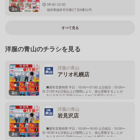
09:30-22:00
2
枚
福井県福井市学園2丁目9番22号
すべて見る
洋服の青山のチラシを見る
洋服の青山
アリオ札幌店
■通常営業時間 平日：10:00〜21:00 土日祝日：10:00〜
21:00 ※土日祝および期間により、急な変動することが
8
枚
ありますので 詳細はホームページを確認ください
北海道札幌市東区北七条東九丁目2番20号 アリオ札幌
３階
洋服の青山
岩見沢店
■通常営業時間 平日：10:00〜19:00 土日祝日：10:00〜
19:00 ※土日祝および期間により、急な変動することが
8
枚
ありますので 詳細はホームページを確認ください