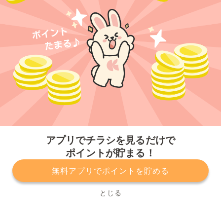
今すぐアプリをダウンロードする
アプリでチラシを見るだけで
ポイントが貯まる！
無料アプリでポイントを貯める
プライバシーポリシー
利用規約
運営会社
サービスに関してのお問い合わせ
チラシ掲載をお考えの方
とじる
Copyright© Kurashiru, Inc. All Rights Reserved.