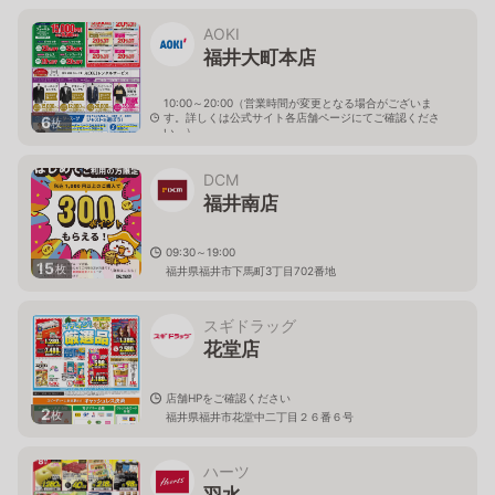
AOKI
福井大町本店
10:00～20:00（営業時間が変更となる場合がございま
す。詳しくは公式サイト各店舗ページにてご確認くださ
6
枚
い。）
福井県福井市大町2-209
DCM
福井南店
09:30～19:00
15
枚
福井県福井市下馬町3丁目702番地
スギドラッグ
花堂店
店舗HPをご確認ください
2
枚
福井県福井市花堂中二丁目２６番６号
ハーツ
羽水