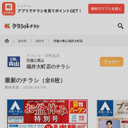
福井県
福井市
洋服の青山 福井大町店
アパレル・衣料品店
洋服の青山
フォロー
福井大町店のチラシ
最新のチラシ（全8枚）
最終更新：2026/08/06