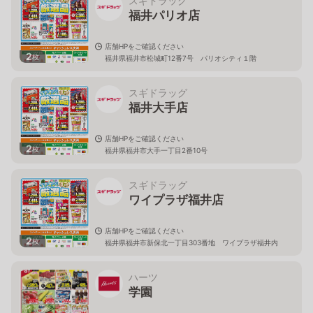
スギドラッグ
福井パリオ店
店舗HPをご確認ください
2
枚
福井県福井市松城町12番7号 パリオシティ１階
スギドラッグ
福井大手店
店舗HPをご確認ください
2
枚
福井県福井市大手一丁目2番10号
スギドラッグ
ワイプラザ福井店
店舗HPをご確認ください
2
枚
福井県福井市新保北一丁目303番地 ワイプラザ福井内
ハーツ
学園