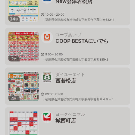
New会津若松店
10:00～20:00
34
枚
福島県会津若松市神指町大字南四合字幕内南632-1
コープあいづ
COOP BESTAにいでら
9:00～20:00
2
枚
福島県会津若松市門田町大字飯寺字村西385-2
ダイユーエイト
西若松店
09:00-20:00
4
枚
福島県会津若松市門田町大字飯寺字村西６４９－１
ヨークベニマル
城西町店