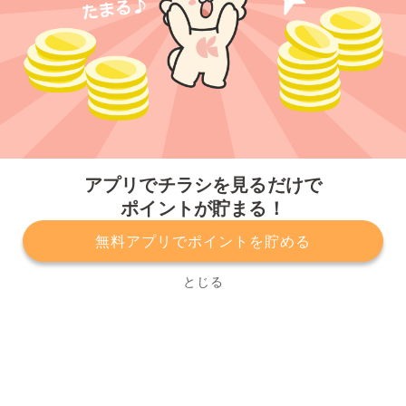
今すぐアプリをダウンロードする
アプリでチラシを見るだけで
ポイントが貯まる！
無料アプリでポイントを貯める
プライバシーポリシー
利用規約
運営会社
サービスに関してのお問い合わせ
チラシ掲載をお考えの方
とじる
Copyright© Kurashiru, Inc. All Rights Reserved.