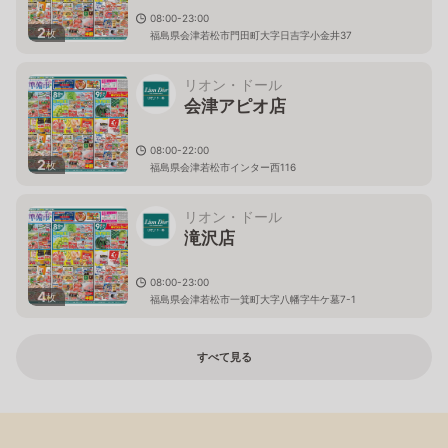
08:00-23:00
2
枚
福島県会津若松市門田町大字日吉字小金井37
リオン・ドール
会津アピオ店
08:00-22:00
2
枚
福島県会津若松市インター西116
リオン・ドール
滝沢店
08:00-23:00
4
枚
福島県会津若松市一箕町大字八幡字牛ケ墓7-1
すべて見る