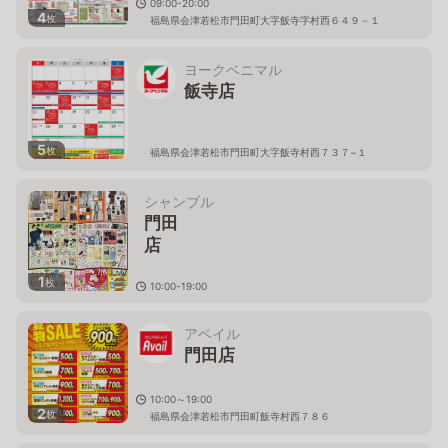
09:00-20:00
4
枚
福島県会津若松市門田町大字飯寺字村西６４９－１
ヨークベニマル
飯寺店
5
枚
福島県会津若松市門田町大字飯寺村西７３７−１
シャンブル
門田
1
枚
10:00-19:00
福島県会津若松市門田町飯寺村西７８
６
アベイル
門田店
10:00～19:00
2
枚
福島県会津若松市門田町飯寺村西７８６