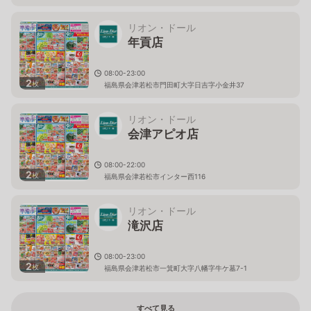
リオン・ドール
年貢店
08:00-23:00
2
枚
福島県会津若松市門田町大字日吉字小金井37
リオン・ドール
会津アピオ店
08:00-22:00
2
枚
福島県会津若松市インター西116
リオン・ドール
滝沢店
08:00-23:00
2
枚
福島県会津若松市一箕町大字八幡字牛ケ墓7-1
すべて見る