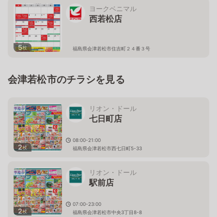
ヨークベニマル
西若松店
5
枚
福島県会津若松市住吉町２４番３号
会津若松市のチラシを見る
リオン・ドール
七日町店
08:00-21:00
2
枚
福島県会津若松市西七日町5-33
リオン・ドール
駅前店
07:00-23:00
2
枚
福島県会津若松市中央3丁目8-8