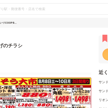
づ COOP B...
んげのチラシ
近
サン
サンド
リオ