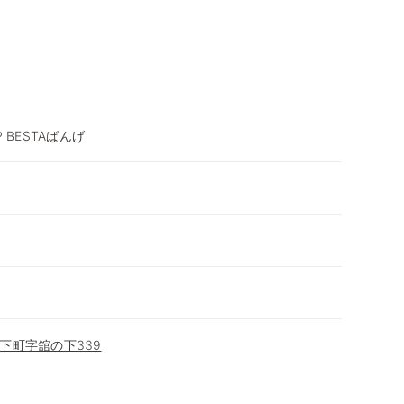
 BESTAばんげ
下町字舘の下339