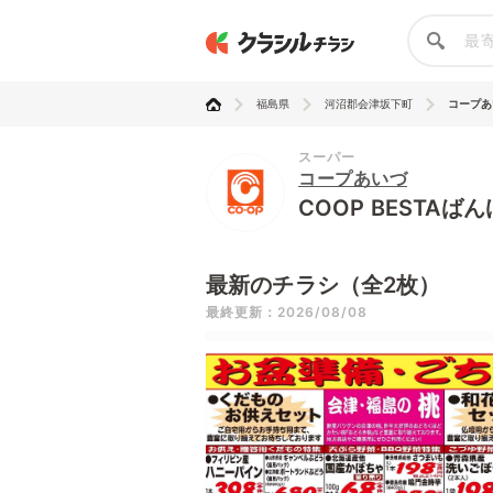
福島県
河沼郡会津坂下町
コープあい
スーパー
コープあいづ
COOP BESTAば
最新のチラシ（全2枚）
最終更新：2026/08/08