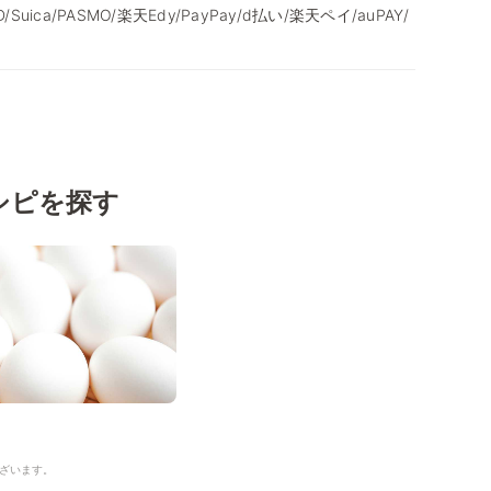
/iD/Suica/PASMO/楽天Edy/PayPay/d払い/楽天ペイ/auPAY/
シピを探す
ざいます。