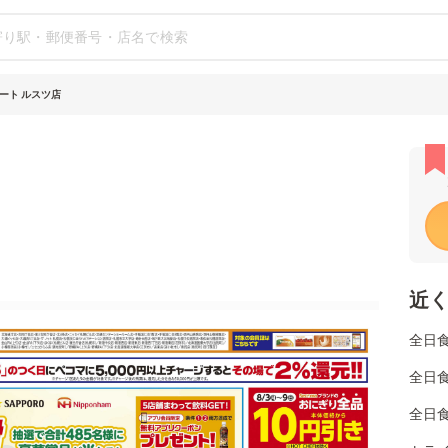
ート ルスツ店
近
全日
全日
全日