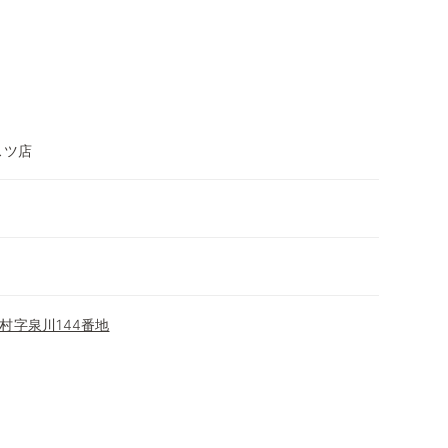
スツ店
村字泉川144番地