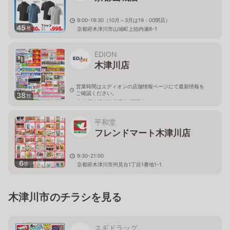
9:00-19:30（10月～3月は19：00閉店）
45
枚
京都府木津川市山城町上狛内瀬8-1
EDION
木津川店
営業時間はエディオンの店舗情報ページにて最新情報を
ご確認ください。
38
枚
京都府木津川市州見台1丁目1-1-1
平和堂
フレンドマート木津川店
9:30-21:00
6
枚
京都府木津川市州見台1丁目1番地1-1
木津川市のチラシを見る
スギドラッグ