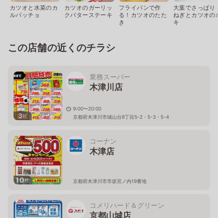
カツオと水菜のカ
カツオのガーリッ
フライパンで作
大葉でさっぱり
ルパッチョ
クバターステーキ
る！カツオのたた
ねぎとカツオの
き
キ
この店舗の近くのチラシ
業務スーパー
木津川店
9:00〜20:00
3
枚
京都府木津川市城山台9丁目5-2・5-3・5-4
コーナン
木津店
10
枚
京都府木津川市市坂宮ノ内19番地
コメリハード＆グリーン
京都山城店