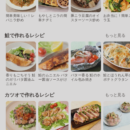
簡単美味しい！レ
もやしとニラの簡
豚ニラ豆腐のオイ
お弁当に！簡単
バニラ炒め
単チヂミ
スターソース炒め
ラ玉
鮭で作れるレシピ
もっと見る
香りもごちそう 鮭
鮭のムニエル バタ
バター香る 鮭のホ
鮭とほうれん草
のガリバタ醤油ム
ー醤油ソースがけ
イル包み焼き
ポテトグラタン
ニエル
カツオで作れるレシピ
もっと見る