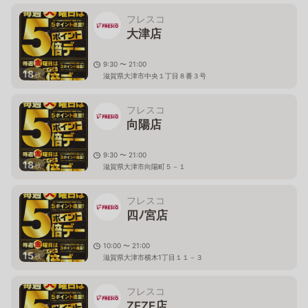
フレスコ
大津店
9:30 〜 21:00
18
枚
滋賀県大津市中央１丁目８番３号
フレスコ
向陽店
9:30 〜 21:00
18
枚
滋賀県大津市向陽町５－１
フレスコ
四ﾉ宮店
10:00 〜 21:00
15
枚
滋賀県大津市横木1丁目１１－３
フレスコ
ZEZE店