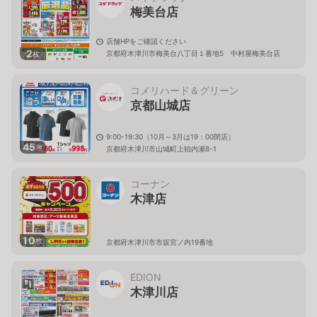
梅美台店
店舗HPをご確認ください
2
京都府木津川市梅美台八丁目１番地5 中村屋梅美台店
枚
内
コメリハード＆グリーン
京都山城店
9:00-19:30（10月～3月は19：00閉店）
45
枚
京都府木津川市山城町上狛内瀬8-1
コーナン
木津店
10
枚
京都府木津川市市坂宮ノ内19番地
EDION
木津川店