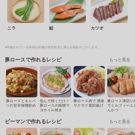
ニラ
鮭
カツオ
※明細されている内容は店舗の実売状況と異なる場合がございます。
豚ロースで作れるレシピ
もっと見る
豚ロースとキャベ
包んで焼くだけ！
豚ロース肉で 簡単
豚ロース薄切り
ツの甘辛味噌炒め
豚ロースの味噌マ
サクサク竜田揚げ
でミルフィーユ
ヨホイル焼き
んかつ
ピーマンで作れるレシピ
もっと見る