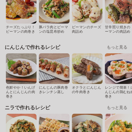
チーズたっぷり！
豚バラ肉とピーマ
ピーマンのチーズ
甘辛照り焼きの 
ピーマンの肉巻き
ンの塩昆布炒め
肉詰め
ーマンの肉詰め
にんじんで作れるレシピ
もっと見る
色鮮やか！いんげ
にんじんの豚肉巻
オクラとにんじん
レンジで簡単！
んとにんじんの肉
きレンチン蒸し
の牛肉巻き
んじんの鶏むね
巻き
巻き
ニラで作れるレシピ
もっと見る