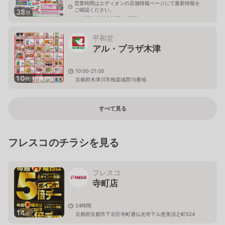
営業時間はエディオンの店舗情報ページにて最新情報を
ご確認ください。
38
枚
京都府木津川市州見台1丁目1-1-1
平和堂
アル・プラザ木津
10:00-21:00
10
枚
京都府木津川市相楽城西15番地
すべて見る
フレスコのチラシを見る
フレスコ
寺町店
24時間
14
枚
京都府京都市下京区寺町通仏光寺下ル恵美須之町524