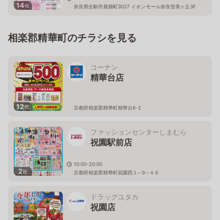
14
枚
奈良県生駒市鹿畑町3027 イオンモール奈良登美ヶ丘3F
相楽郡精華町のチラシを見る
コーナン
精華台店
12
枚
京都府相楽郡精華町精華台6-2
ファッションセンターしまむら
祝園駅前店
10:00-20:00
2
枚
京都府相楽郡精華町祝園西１−９−４６
ドラッグユタカ
祝園店