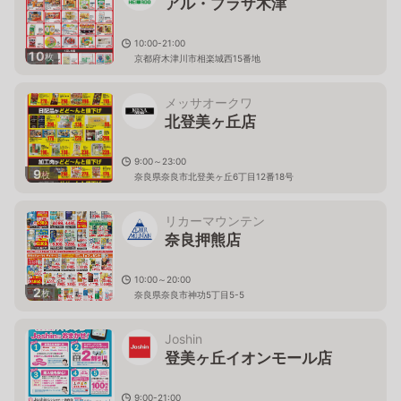
アル・プラザ木津
10:00-21:00
10
枚
京都府木津川市相楽城西15番地
メッサオークワ
北登美ヶ丘店
9:00～23:00
9
枚
奈良県奈良市北登美ヶ丘6丁目12番18号
リカーマウンテン
奈良押熊店
10:00～20:00
2
枚
奈良県奈良市神功5丁目5-5
Joshin
登美ヶ丘イオンモール店
9:00-21:00