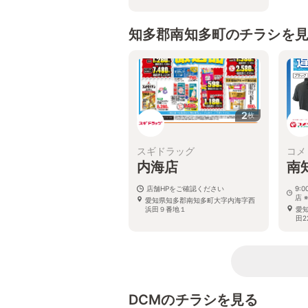
知多郡南知多町のチラシを
2
枚
スギドラッグ
コメ
内海店
南
店舗HPをご確認ください
9:
店 
愛知県知多郡南知多町大字内海字西
浜田９番地１
愛
田2
DCMのチラシを見る