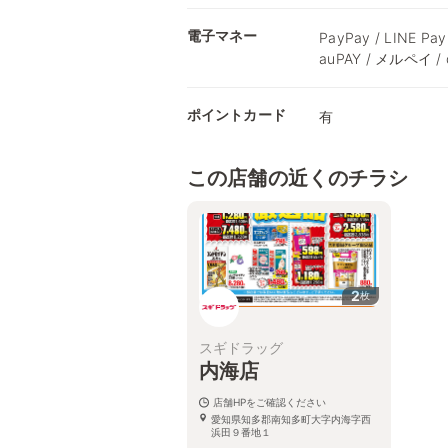
電子マネー
PayPay / LINE Pay
auPAY / メルペイ /
ポイントカード
有
この店舗の近くのチラシ
2
枚
スギドラッグ
内海店
店舗HPをご確認ください
愛知県知多郡南知多町大字内海字西
浜田９番地１