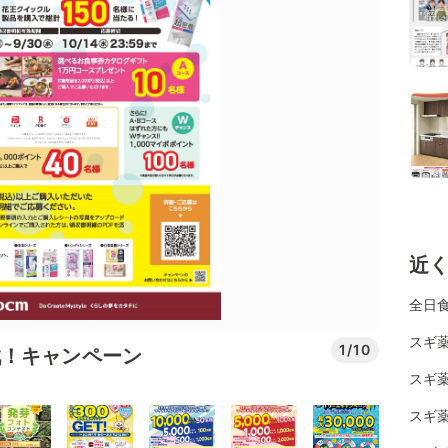
近
全日
スギ薬
1/10
戦！キャンペーン
スギ薬
スギ薬