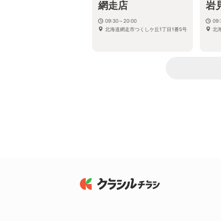
網走店
岩
09:30～20:00
09
北海道網走市つくしケ丘1丁目1番5号
北