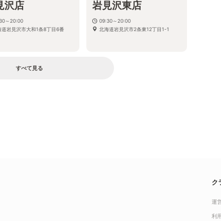
見沢店
岩見沢東店
:30～20:00
09:30～20:00
海道岩見沢市大和1条8丁目6番
北海道岩見沢市2条東12丁目1-1
すべて見る
ク
運
利