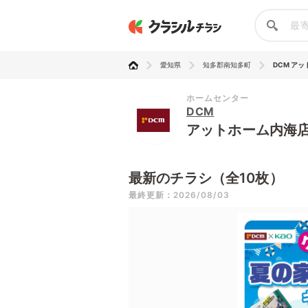
愛知県
知多郡南知多町
DCM ア
ホームセンター
DCM
アットホーム内海
最新のチラシ（全10枚）
最終更新：2026/08/03