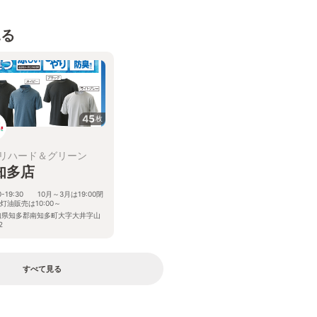
見る
45
枚
リハード＆グリーン
知多店
00-19:30 10月～3月は19:00閉
※灯油販売は10:00～
知県知多郡南知多町大字大井字山
2
すべて見る