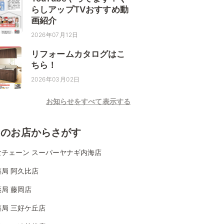
らしアップTVおすすめ動
画紹介
2026年07月12日
リフォームカタログはこ
ちら！
2026年03月02日
お知らせをすべて表示する
くのお店からさがす
食チェーン スーパーヤナギ内海店
局 阿久比店
局 藤岡店
局 三好ケ丘店