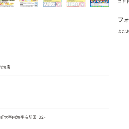
スギド
フ
まだ
内海店
大字内海字亥新田132-1