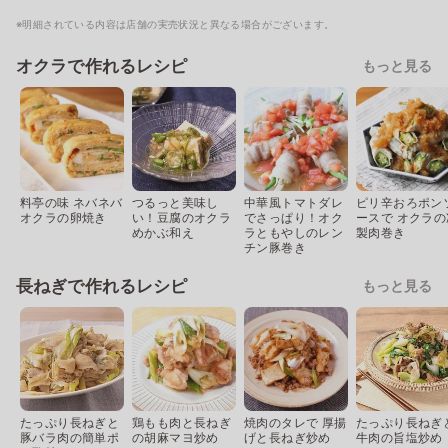
※明細されている内容は店舗の実売状況と異なる場合がございます。
オクラで作れるレシピ
もっと見る
料亭の味 ネバネバ
つるっと美味し
中華風トマトダレ
ピリ辛おろポン
オクラの卵焼き
い！豆腐のオクラ
でさっぱり！オク
ースで オクラの
めかぶ和え
ラともやしのレン
製肉巻き
チン豚巻き
長ねぎで作れるレシピ
もっと見る
たっぷり長ねぎと
鶏もも肉と長ねぎ
焼肉のタレで 厚揚
たっぷり長ねぎ
豚バラ肉の簡単ポ
の胡麻マヨ炒め
げと長ねぎ炒め
牛肉の旨塩炒め