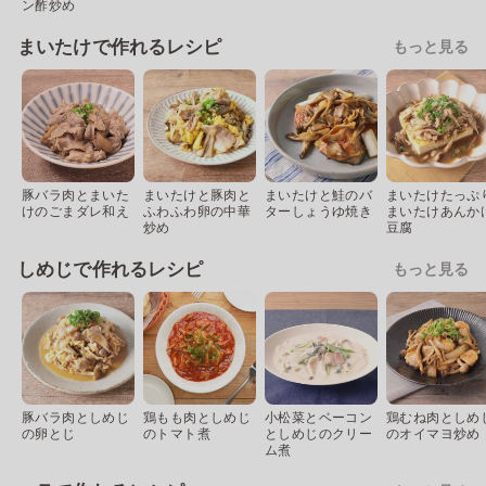
ン酢炒め
まいたけで作れるレシピ
もっと見る
豚バラ肉とまいた
まいたけと豚肉と
まいたけと鮭のバ
まいたけたっぷ
けのごまダレ和え
ふわふわ卵の中華
ターしょうゆ焼き
まいたけあんか
炒め
豆腐
しめじで作れるレシピ
もっと見る
豚バラ肉としめじ
鶏もも肉としめじ
小松菜とベーコン
鶏むね肉としめ
の卵とじ
のトマト煮
としめじのクリー
のオイマヨ炒め
ム煮