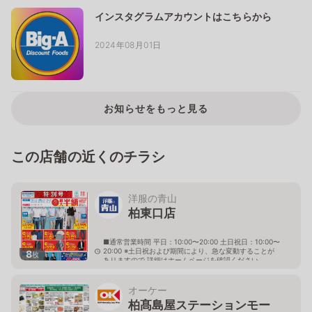
インスタグラムアカウントはこちらから
2024年08月01日
お知らせをもっと見る
この店舗の近くのチラシ
洋服の青山
柏東口店
■通常営業時間 平日：10:00〜20:00 土日祝日：10:00〜
20:00 ※土日祝および期間により、急な変動することが
8
枚
ありますので 詳細はホームページを確認ください
千葉県柏市柏一丁目1番20号 スカイプラザ柏２階
オーケー
柏髙島屋ステーションモー