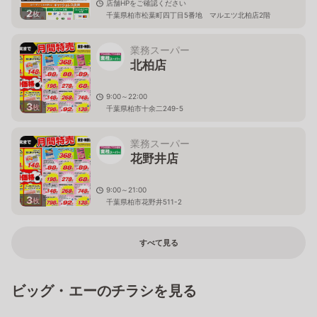
店舗HPをご確認ください
2
枚
千葉県柏市松葉町四丁目5番地 マルエツ北柏店2階
業務スーパー
北柏店
9:00～22:00
3
枚
千葉県柏市十余二249-5
業務スーパー
花野井店
9:00～21:00
3
枚
千葉県柏市花野井511-2
すべて見る
ビッグ・エーのチラシを見る