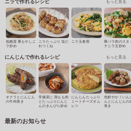
ニラで作れるレシピ
もっと見る
低糖質 豚もやしニ
ニラたっぷり 塩だ
ニラ玉春雨
豚バラ肉のスタ
ラ炒め
れつくね
ナニラ玉炒め
にんじんで作れるレシピ
もっと見る
オクラとにんじん
常備菜に 鶏もも肉
にんじんたっぷり
色鮮やか！いん
の牛肉巻き
とたっぷりにんじ
ミートチーズオム
んとにんじんの
んのきんぴら炒め
レツ
巻き
最新のお知らせ