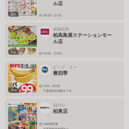
ル店
2
枚
08:30～21:30
千葉県柏市末広町1-1 柏髙島屋ステーションモールS館
1F
成城石井
柏高島屋ステーションモー
ル店
7
枚
10:00 - 21:00
千葉県柏市末広町1－1 柏高島屋ステーションモール Ｓ
館専門店2F
ビッグ・エー
豊四季
4:00～26:00
7
枚
千葉県柏市旭町4-1-6
SEIYU
柏東店
24時間営業
2
枚
千葉県柏市柏955-1