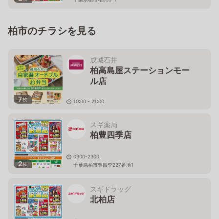
柏市のチラシを見る
成城石井
柏高島屋ステーションモー
ル店
7
枚
10:00 - 21:00
千葉県柏市末広町1－1 柏高島屋ステーションモール Ｓ
館専門店2F
スギ薬局
柏豊四季店
0900-2300,
2
枚
千葉県柏市豊四季227番地1
スギドラッグ
北柏店