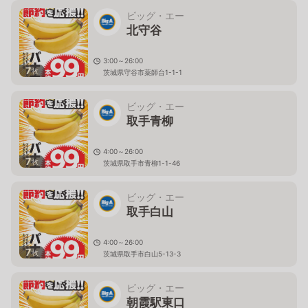
ビッグ・エー
北守谷
3:00～26:00
7
枚
茨城県守谷市薬師台1-1-1
ビッグ・エー
取手青柳
4:00～26:00
7
枚
茨城県取手市青柳1-1-46
ビッグ・エー
取手白山
4:00～26:00
7
枚
茨城県取手市白山5-13-3
ビッグ・エー
朝霞駅東口