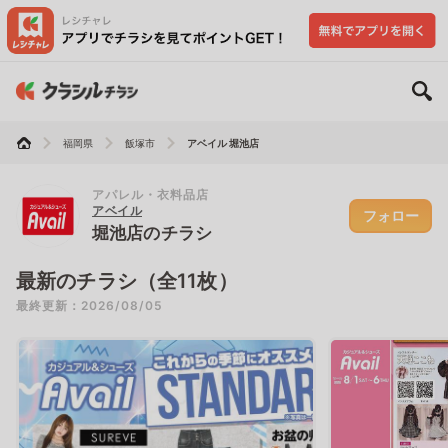
福岡県
飯塚市
アベイル 堀池店
アパレル・衣料品店
アベイル
フォロー
堀池店のチラシ
最新のチラシ（全11枚）
最終更新：2026/08/05