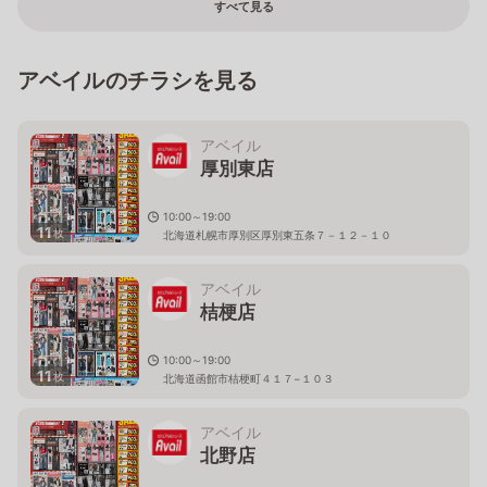
すべて見る
アベイルのチラシを見る
アベイル
厚別東店
10:00～19:00
11
枚
北海道札幌市厚別区厚別東五条７－１２－１０
アベイル
桔梗店
10:00～19:00
11
枚
北海道函館市桔梗町４１７−１０３
アベイル
北野店