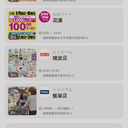
ゆめマート
花瀬
9:00 ～ 23:00
8
枚
福岡県飯塚市大字花瀬字赤坂168-2
ルミエール
穂波店
9:00〜21:00
2
枚
福岡県飯塚市楽市624-2
トライアル
飯塚店
24時間（一部店舗除く）
8
枚
福岡県飯塚市徳前40-1