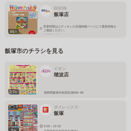
福岡県飯塚市弁分15番地52
EDION
飯塚店
営業時間はエディオンの店舗情報ページにて最新情報を
ご確認ください。
46
枚
福岡県飯塚市弁分16-1
飯塚市のチラシを見る
イオン
穂波店
27
枚
福岡県飯塚市枝国長浦666-48
ダイレックス
飯塚
9:00～22:00
2
枚
福岡県飯塚市堀池87番地1