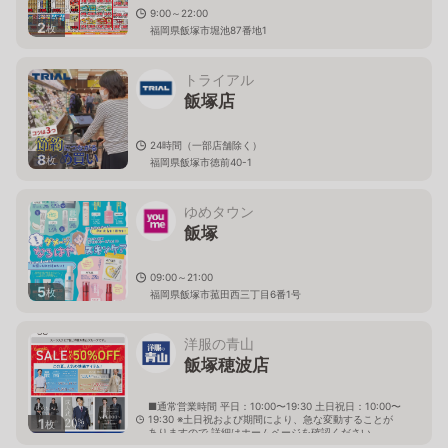
9:00～22:00
2
枚
福岡県飯塚市堀池87番地1
トライアル
飯塚店
24時間（一部店舗除く）
8
枚
福岡県飯塚市徳前40-1
ゆめタウン
飯塚
09:00～21:00
5
枚
福岡県飯塚市菰田西三丁目6番1号
洋服の青山
飯塚穂波店
■通常営業時間 平日：10:00〜19:30 土日祝日：10:00〜
19:30 ※土日祝および期間により、急な変動することが
1
枚
ありますので 詳細はホームページを確認ください