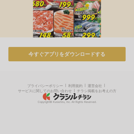
今すぐアプリをダウンロードする
アプリでチラシを見るだけで
ポイントが貯まる！
無料アプリでポイントを貯める
プライバシーポリシー
利用規約
運営会社
サービスに関してのお問い合わせ
チラシ掲載をお考えの方
とじる
Copyright© Kurashiru, Inc. All Rights Reserved.