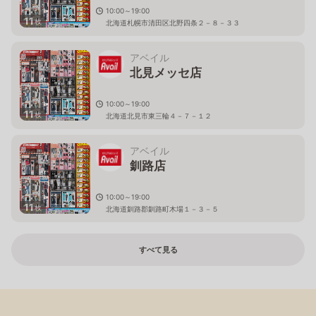
10:00～19:00
11
枚
北海道札幌市清田区北野四条２－８－３３
アベイル
北見メッセ店
10:00～19:00
11
枚
北海道北見市東三輪４－７－１２
アベイル
釧路店
10:00～19:00
11
枚
北海道釧路郡釧路町木場１－３－５
すべて見る