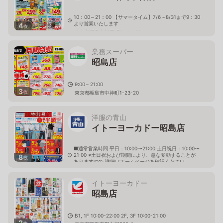
10：00～21：00 【サマータイム】7/6～8/31まで9：30
より営業いたします
4
枚
東京都昭島市朝日町3－1－26
業務スーパー
昭島店
9:00～21:00
3
枚
東京都昭島市中神町1-23-20
洋服の青山
イトーヨーカドー昭島店
■通常営業時間 平日：10:00〜21:00 土日祝日：10:00〜
21:00 ※土日祝および期間により、急な変動することが
8
枚
ありますので 詳細はホームページを確認ください
東京都昭島市代官山二丁目3番1号ｲﾄｰﾖｰｶﾄﾞｰ昭島店2階
イトーヨーカドー
昭島店
B1, 1F 10:00-22:00 2F, 3F 10:00-21:00
2
枚