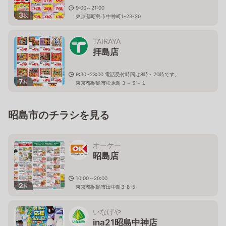
9:00～21:00
3
枚
東京都昭島市中神町1-23-20
TAIRAYA
拝島店
9:30~23:00 電話受付時間は8時～20時です。
7
枚
東京都昭島市松原町３－５－１
昭島市のチラシを見る
オーケー
昭島店
10:00～20:00
2
枚
東京都昭島市田中町3-8-5
いなげや
ina21昭島中神店