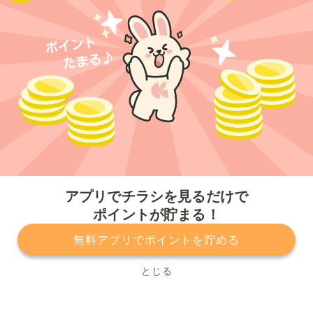
今すぐアプリをダウンロードする
アプリでチラシを見るだけで
ポイントが貯まる！
無料アプリでポイントを貯める
プライバシーポリシー
利用規約
運営会社
サービスに関してのお問い合わせ
チラシ掲載をお考えの方
とじる
Copyright© Kurashiru, Inc. All Rights Reserved.