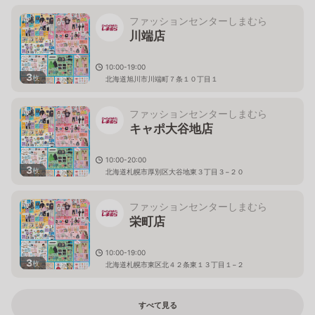
ファッションセンターしまむら
川端店
10:00-19:00
3
枚
北海道旭川市川端町７条１０丁目１
ファッションセンターしまむら
キャポ大谷地店
10:00-20:00
3
枚
北海道札幌市厚別区大谷地東３丁目３−２０
ファッションセンターしまむら
栄町店
10:00-19:00
3
枚
北海道札幌市東区北４２条東１３丁目１−２
すべて見る