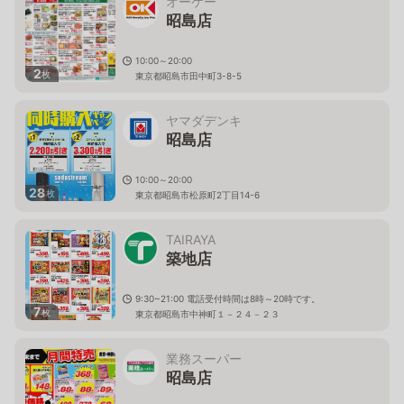
オーケー
昭島店
10:00～20:00
2
枚
東京都昭島市田中町3-8-5
ヤマダデンキ
昭島店
10:00～20:00
28
枚
東京都昭島市松原町2丁目14-6
TAIRAYA
築地店
9:30~21:00 電話受付時間は8時～20時です。
7
枚
東京都昭島市中神町１－２４－２３
業務スーパー
昭島店