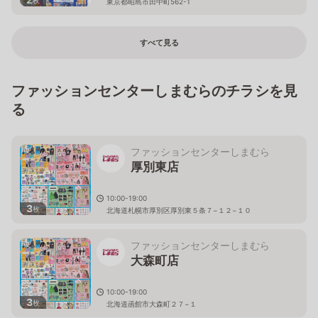
東京都昭島市田中町562-1
すべて見る
ファッションセンターしまむらのチラシを見
る
ファッションセンターしまむら
厚別東店
10:00-19:00
3
枚
北海道札幌市厚別区厚別東５条７−１２−１０
ファッションセンターしまむら
大森町店
10:00-19:00
3
枚
北海道函館市大森町２７−１