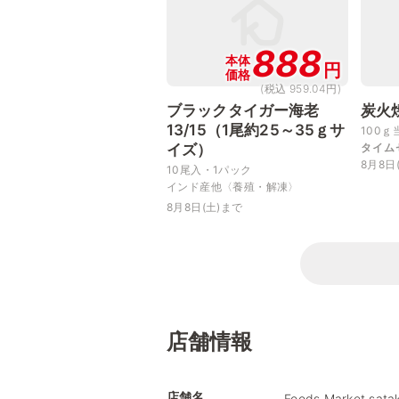
888
本体
円
価格
(税込 959.04円)
ブラックタイガー海老
炭火
13/15（1尾約25～35ｇサ
100ｇ
イズ）
タイム
8月8日
10尾入・1パック
インド産他〈養殖・解凍〉
8月8日(土)まで
店舗情報
店舗名
Foods Market s