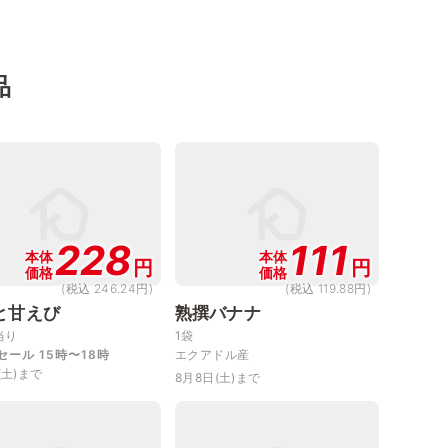
品
228
111
本体
本体
円
円
価格
価格
(税込 246.24円)
(税込 119.88円)
と甘えび
熟撰バナナ
当り
1袋
セール 15時〜18時
エクアドル産
(土)まで
8月8日(土)まで