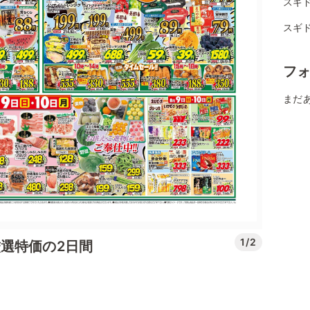
スギ
スギ
フ
まだ
1/2
選特価の2日間