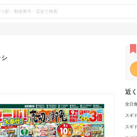
ラシ
近
全日
スギ
スギド