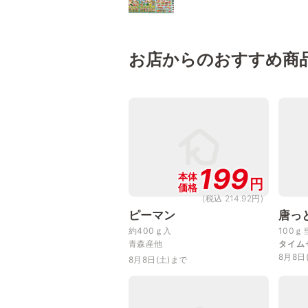
お店からのおすすめ商
199
本体
円
価格
(税込 214.92円)
ピーマン
唐っ
約400ｇ入
100ｇ
青森産他
タイム
8月8日
8月8日(土)まで