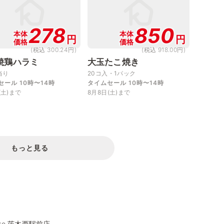
278
850
本体
本体
円
円
価格
価格
(税込 300.24円)
(税込 918.00円)
焼鶏ハラミ
大玉たこ焼き
当り
20コ入・1パック
セール 10時〜14時
タイムセール 10時〜14時
(土)まで
8月8日(土)まで
もっと見る
atake 茨木西駅前店