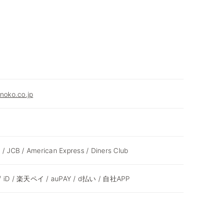
enoko.co.jp
 / JCB / American Express / Diners Club
 / iD / 楽天ペイ / auPAY / d払い / 自社APP