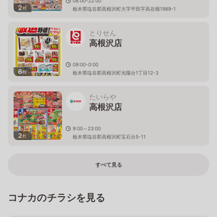
08:00-22:00
2
枚
栃木県塩谷郡高根沢町大字平田字高谷畑1989-1
とりせん
高根沢店
09:00-0:00
6
枚
栃木県塩谷郡高根沢町光陽台1丁目12-3
たいらや
高根沢店
9:00～23:00
2
枚
栃木県塩谷郡高根沢町宝石台5-11
すべて見る
コナカのチラシを見る