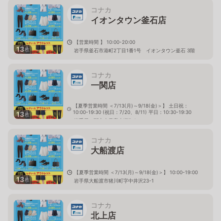
コナカ
イオンタウン釜石店
【営業時間 】 10:00-20:00
13
枚
岩手県釜石市港町2丁目1番1号 イオンタウン釜石 3階
コナカ
一関店
【夏季営業時間 ＜7/13(月)～9/18(金)＞】 土日祝：
10:00-19:30 (祝日：7/20、8/11) 平日：10:30-19:30
13
枚
岩手県一関市山目字大槻7-1
コナカ
大船渡店
【夏季営業時間 ＜7/13(月)～9/18(金)＞】 10:00-19:00
13
枚
岩手県大船渡市猪川町字中井沢23-1
コナカ
北上店