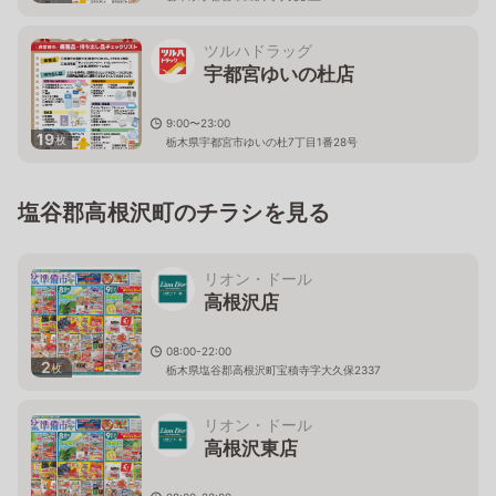
ツルハドラッグ
宇都宮ゆいの杜店
9:00〜23:00
19
枚
栃木県宇都宮市ゆいの杜7丁目1番28号
塩谷郡高根沢町のチラシを見る
リオン・ドール
高根沢店
08:00-22:00
2
枚
栃木県塩谷郡高根沢町宝積寺字大久保2337
リオン・ドール
高根沢東店