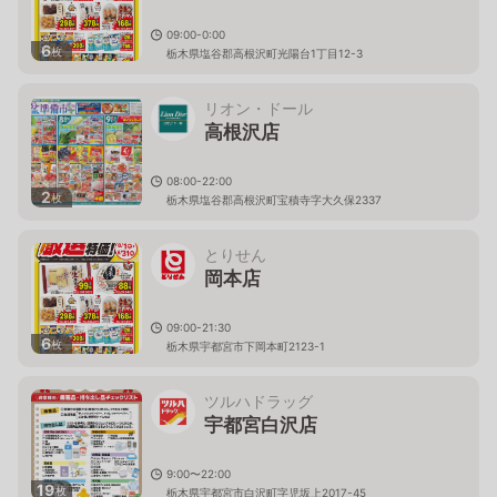
09:00-0:00
6
枚
栃木県塩谷郡高根沢町光陽台1丁目12-3
リオン・ドール
高根沢店
08:00-22:00
2
枚
栃木県塩谷郡高根沢町宝積寺字大久保2337
とりせん
岡本店
09:00-21:30
6
枚
栃木県宇都宮市下岡本町2123-1
ツルハドラッグ
宇都宮白沢店
9:00〜22:00
19
枚
栃木県宇都宮市白沢町字児坂上2017-45