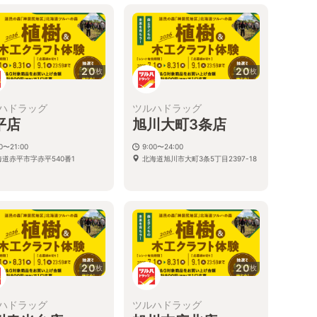
20
20
枚
枚
ハドラッグ
ツルハドラッグ
平店
旭川大町3条店
00〜21:00
9:00〜24:00
海道赤平市字赤平540番1
北海道旭川市大町3条5丁目2397-18
20
20
枚
枚
ハドラッグ
ツルハドラッグ