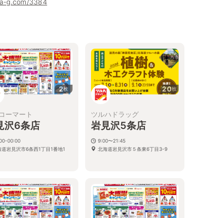
uha-g.com/3384
2
20
枚
枚
コーマート
ツルハドラッグ
見沢6条店
岩見沢5条店
00-00:00
9:00〜21:45
海道岩見沢市6条西1丁目1番地1
北海道岩見沢市５条東6丁目3-9