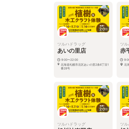
20
枚
ツルハドラッグ
ツル
あいの里店
赤
9:00〜22:00
9:
北海道札幌市北区あいの里2条6丁目1
北
番28号
20
枚
ツルハドラッグ
ツル