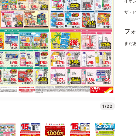
イオ
ザ・ビ
フ
まだ
1/22