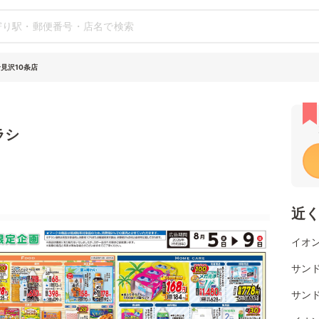
見沢10条店
ラシ
近
イオ
サン
サン