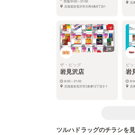
売場/9:00～21:00
北海
北海道岩見沢市大和4条8丁目1
2
枚
ザ・ビッグ
ビッ
岩見沢店
岩
8:00～21:00
9:
北海道岩見沢市2条東12丁目3-1
北
ツルハドラッグのチラシを