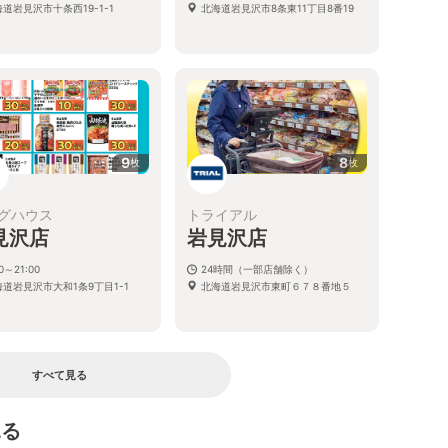
道岩見沢市十条西19-1-1
北海道岩見沢市8条東11丁目8番19
9
8
枚
枚
グハウス
トライアル
見沢店
岩見沢店
00～21:00
24時間（一部店舗除く）
海道岩見沢市大和1条9丁目1-1
北海道岩見沢市東町６７８番地５
すべて見る
見る