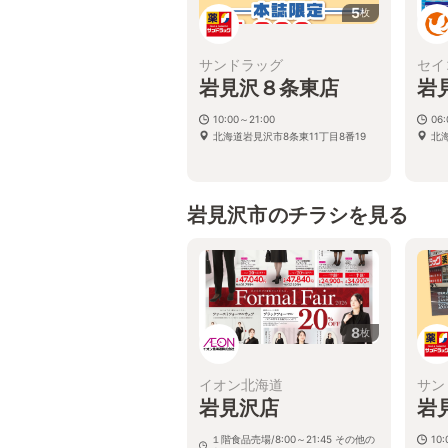
5
枚
サンドラッグ
セイ
岩見沢８条東店
岩
10:00～21:00
06:
北海道岩見沢市8条東11丁目8番19
北
岩見沢市のチラシを見る
8
枚
イオン北海道
サン
岩見沢店
岩
１階食品売場/8:00～21:45 その他の
10: