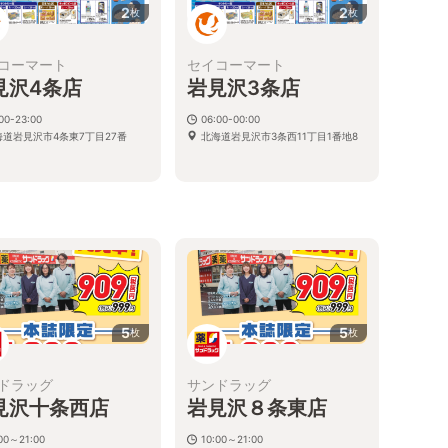
2
2
枚
枚
コーマート
セイコーマート
見沢4条店
岩見沢3条店
00-23:00
06:00-00:00
海道岩見沢市4条東7丁目27番
北海道岩見沢市3条西11丁目1番地8
5
5
枚
枚
ドラッグ
サンドラッグ
見沢十条西店
岩見沢８条東店
00～21:00
10:00～21:00