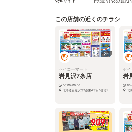
公式サイト
https://shop.tsur
この店舗の近くのチラシ
2
枚
セイコーマート
セイ
岩見沢7条店
岩
06:00-00:00
06:
北海道岩見沢市7条東4丁目6番地1
北