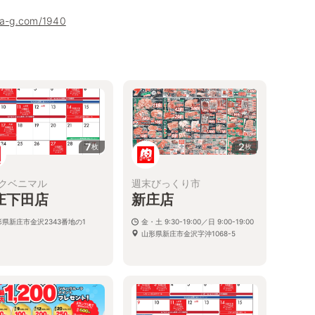
uha-g.com/1940
7
2
枚
枚
クベニマル
週末びっくり市
庄下田店
新庄店
形県新庄市金沢2343番地の1
金・土 9:30-19:00／日 9:00-19:00
山形県新庄市金沢字沖1068-5