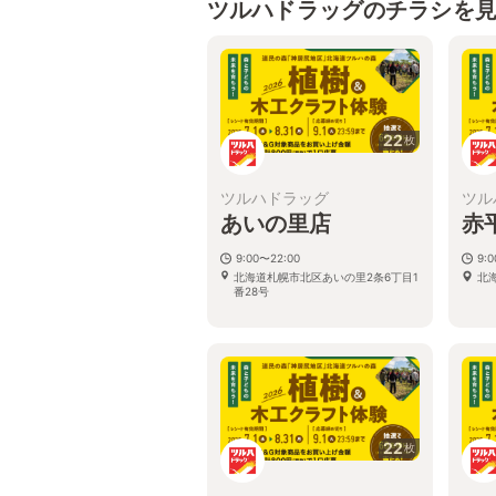
ツルハドラッグのチラシを
22
枚
ツルハドラッグ
ツル
あいの里店
赤
9:00〜22:00
9:
北海道札幌市北区あいの里2条6丁目1
北
番28号
22
枚