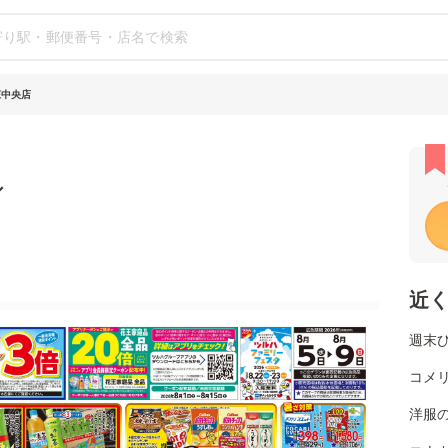
庄中央店
シ
近
週末
コメリ
洋服の