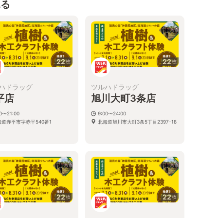
見る
22
22
枚
枚
ハドラッグ
ツルハドラッグ
平店
旭川大町3条店
00〜21:00
9:00〜24:00
海道赤平市字赤平540番1
北海道旭川市大町3条5丁目2397-18
22
22
枚
枚