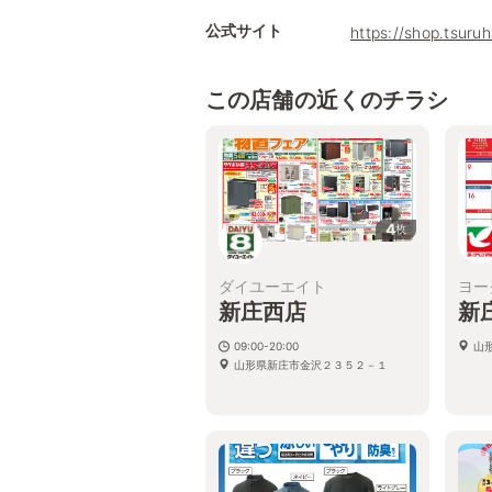
公式サイト
https://shop.tsur
この店舗の近くのチラシ
4
枚
ダイユーエイト
ヨー
新庄西店
新
09:00-20:00
山
山形県新庄市金沢２３５２－１