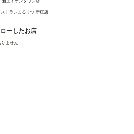
カ 新庄イオンタウン店
レストランまるまつ 新庄店
ォローしたお店
ありません