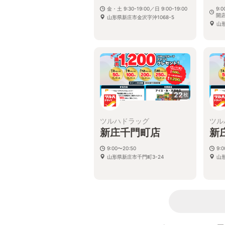
金・土 9:30-19:00／日 9:00-19:00
9:
開
山形県新庄市金沢字沖1068-5
山
22
枚
ツルハドラッグ
ツル
新庄千門町店
新
9:00〜20:50
9:
山形県新庄市千門町3-24
山