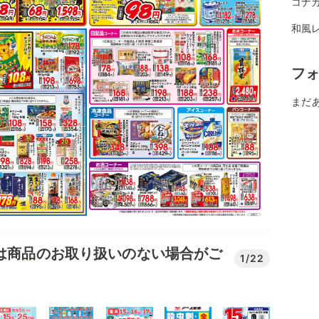
コナ
和風
フ
まだ
では商品のお取り扱いのない場合がご
1/22