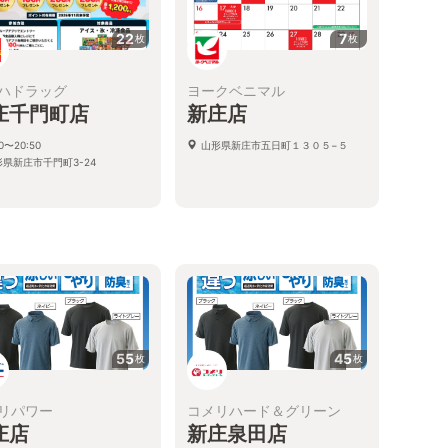
22
7
枚
枚
ハドラッグ
ヨークベニマル
庄千門町店
新庄店
00〜20:50
山形県新庄市五日町１３０５−５
形県新庄市千門町3-24
55
45
枚
枚
リパワー
コメリハード＆グリーン
庄店
新庄泉田店