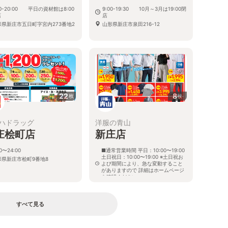
00-20:00 平日の資材館は8:00
9:00-19:30 10月～3月は19:00閉
店
店
形県新庄市五日町字宮内273番地2
山形県新庄市泉田216-12
22
8
枚
枚
ハドラッグ
洋服の青山
庄桧町店
新庄店
00〜24:00
■通常営業時間 平日：10:00〜19:00
土日祝日：10:00〜19:00 ※土日祝お
形県新庄市桧町9番地8
よび期間により、急な変動すること
がありますので 詳細はホームページ
を確認ください
山形県新庄市大字鳥越字橋向521番
地の4
すべて見る