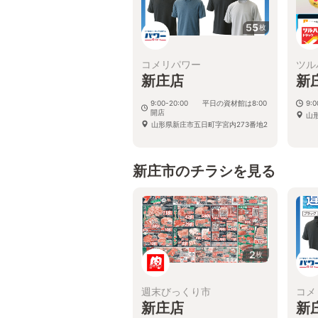
55
枚
コメリパワー
ツル
新庄店
新
9:00-20:00 平日の資材館は8:00
9:
開店
山
山形県新庄市五日町字宮内273番地2
新庄市のチラシを見る
2
枚
週末びっくり市
コメ
新庄店
新