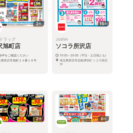
2
15
枚
枚
ドラッグ
Joshin
沢旭町店
ソコラ所沢店
舗HPをご確認ください
10:00～20:00（平日・土日祝とも)
玉県所沢市旭町２４番１８号
埼玉県所沢市北秋津592 ソコラ所沢
1F
2
6
枚
枚