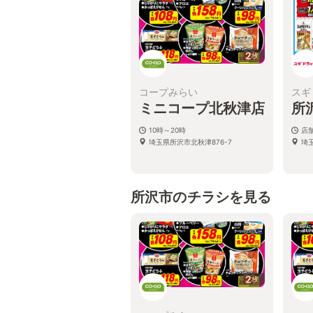
2
枚
コープみらい
スギ
ミニコープ北秋津店
所
10時～20時
店
埼玉県所沢市北秋津876-7
埼
所沢市のチラシを見る
2
枚