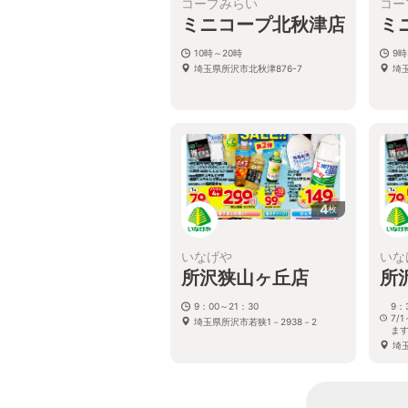
コープみらい
コー
ミニコープ北秋津店
ミ
10時～20時
9時
埼玉県所沢市北秋津876-7
埼
4
枚
いなげや
いな
所沢狭山ヶ丘店
所
9：00～21：30
9：
7/
埼玉県所沢市若狭1－2938－2
ま
埼玉