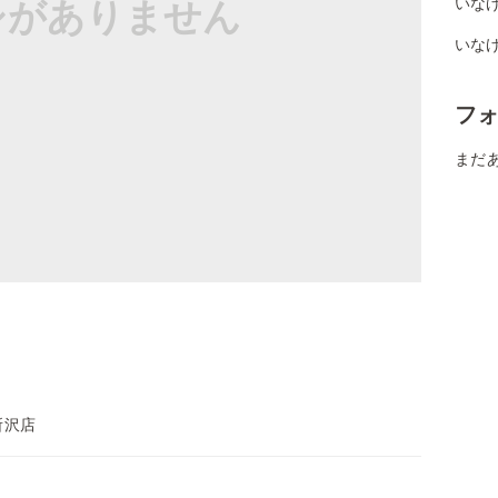
シがありません
いな
いな
フ
まだ
所沢店