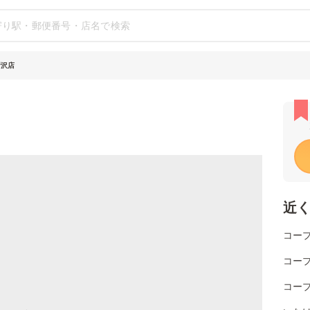
所沢店
近
コー
コー
コー