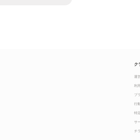
ク
運
利
プ
行
特
サ
チ