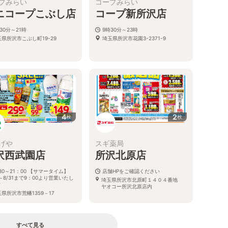
プみらい
コープみらい
ニコープこぶし店
コープ新所沢店
30分～21時
9時30分～23時
玉県所沢市こぶし町19-29
埼玉県所沢市花園3-2371-9
4
2
枚
枚
げや
スギ薬局
沢西武園店
所沢北原店
30～21：00 【サマータイム】
店舗HPをご確認ください
1～8/31まで9：00より営業いたし
埼玉県所沢市北原町１４０４番地
す
ヤオコー所沢北原店内
県所沢市荒幡1359－17
すべて見る