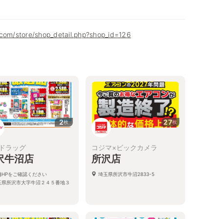
.com/store/shop_detail.php?shop_id=126
2
27
枚
枚
ドラッグ
コジマ×ビックカメラ
沢牛沼店
所沢店
舗HPをご確認ください
埼玉県所沢市牛沼2833-5
玉県所沢市大字牛沼２４５番地３