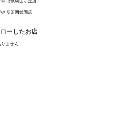
げや 所沢狭山ヶ丘店
げや 所沢西武園店
ォローしたお店
ありません