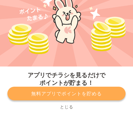
今すぐアプリをダウンロードする
アプリでチラシを見るだけで
ポイントが貯まる！
無料アプリでポイントを貯める
プライバシーポリシー
利用規約
運営会社
サービスに関してのお問い合わせ
チラシ掲載をお考えの方
とじる
Copyright© Kurashiru, Inc. All Rights Reserved.