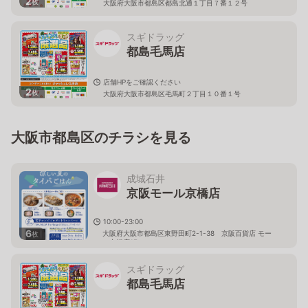
2
枚
大阪府大阪市都島区都島北通１丁目７番１２号
スギドラッグ
都島毛馬店
店舗HPをご確認ください
2
枚
大阪府大阪市都島区毛馬町２丁目１０番１号
大阪市都島区のチラシを見る
成城石井
京阪モール京橋店
10:00-23:00
6
大阪府大阪市都島区東野田町2-1-38 京阪百貨店 モー
枚
ル京橋店1F
スギドラッグ
都島毛馬店