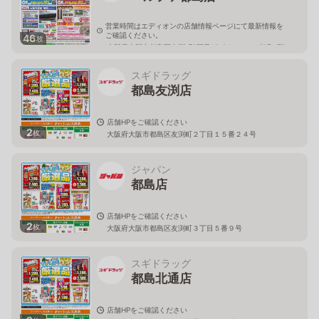
営業時間はエディオンの店舗情報ページにて最新情報を
ご確認ください。
46
枚
大阪府大阪市都島区友渕町2丁目13-34ベルファ都島4階
スギドラッグ
都島友渕店
店舗HPをご確認ください
2
枚
大阪府大阪市都島区友渕町２丁目１５番２４号
ジャパン
都島店
店舗HPをご確認ください
2
枚
大阪府大阪市都島区友渕町３丁目５番９号
スギドラッグ
都島北通店
店舗HPをご確認ください