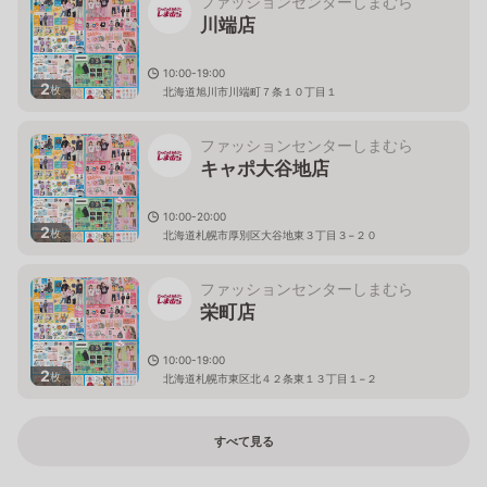
ファッションセンターしまむら
川端店
10:00-19:00
2
枚
北海道旭川市川端町７条１０丁目１
ファッションセンターしまむら
キャポ大谷地店
10:00-20:00
2
枚
北海道札幌市厚別区大谷地東３丁目３−２０
ファッションセンターしまむら
栄町店
10:00-19:00
2
枚
北海道札幌市東区北４２条東１３丁目１−２
すべて見る