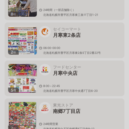
24時間（一部店舗除く）
8
枚
北海道札幌市豊平区月寒東三条11丁目1-21
セイコーマート
月寒東2条店
06:00-00:00
2
枚
北海道札幌市豊平区月寒東2条5丁目2番22号
フードセンター
月寒中央店
8:00～22:45
5
枚
北海道札幌市豊平区月寒中央通7丁目6-20
東光ストア
南郷7丁目店
24時間営業
2
枚
北海道札幌市白石区南郷通6丁目南9-12