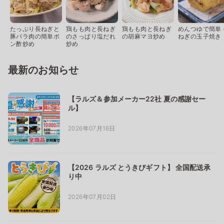
たっぷり長ねぎと
鶏もも肉と長ねぎ
鶏もも肉と長ねぎ
めんつゆで簡単 
豚バラ肉の簡単ポ
のさっぱり塩だれ
の胡麻マヨ炒め
ねぎの玉子焼き
ン酢炒め
炒め
最新のお知らせ
【ラルズ＆参加メーカー22社 夏の感謝セー
ル】
2026年07月16日
【2026 ラルズ とうきびギフト】 全国配送承
り中
2026年07月02日