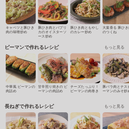
キャベツと豚ひき
豚ひき肉とパプリ
豚ひき肉ともやし
大葉香る 豚ひき
肉の味噌炒め
カのオイスターソ
のカレー炒め
のつくね
ース炒め
ピーマンで作れるレシピ
もっと見る
中華風 ピーマンの
甘辛照り焼きの ピ
チーズたっぷり！
豚バラ肉とナス
肉詰め
ーマンの肉詰め
ピーマンの肉巻き
ーマンのみそ炒
長ねぎで作れるレシピ
もっと見る