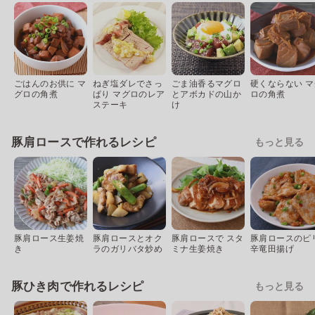
ごはんのお供に マ
ねぎ塩ダレでさっ
ごま油香るマグロ
硬くならない マ
グロの角煮
ぱり マグロのレア
とアボカドの山か
ロの角煮
ステーキ
け
豚肩ロースで作れるレシピ
もっと見る
豚肩ロース生姜焼
豚肩ロースとオク
豚肩ロースで スタ
豚肩ロースのピ
き
ラのガリバタ炒め
ミナ生姜焼き
辛竜田揚げ
豚ひき肉で作れるレシピ
もっと見る