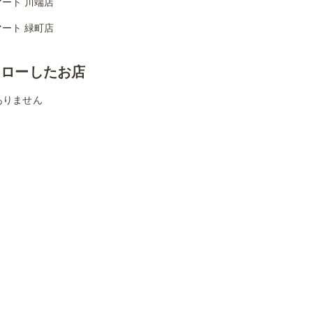
ート 川端店
ート 緑町店
ォローしたお店
ありません