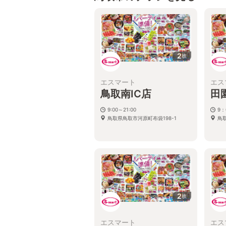
2
枚
エスマート
エス
鳥取南IC店
田
9:00～21:00
9：
鳥取県鳥取市河原町布袋198-1
鳥
2
枚
エスマート
エス