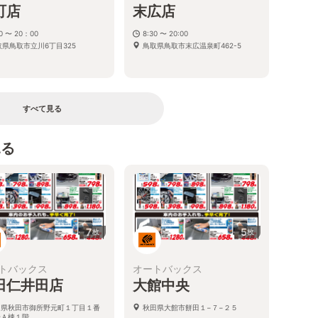
町店
末広店
00 〜 20：00
8:30 〜 20:00
取県鳥取市立川6丁目325
鳥取県鳥取市末広温泉町462-5
すべて見る
見る
7
5
枚
枚
トバックス
オートバックス
田仁井田店
大館中央
田県秋田市御所野元町１丁目１番
秋田県大館市餅田１−７−２５
号Ａ棟１階