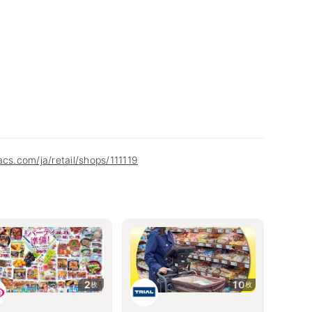
acs.com/ja/retail/shops/111119
2
10
枚
枚