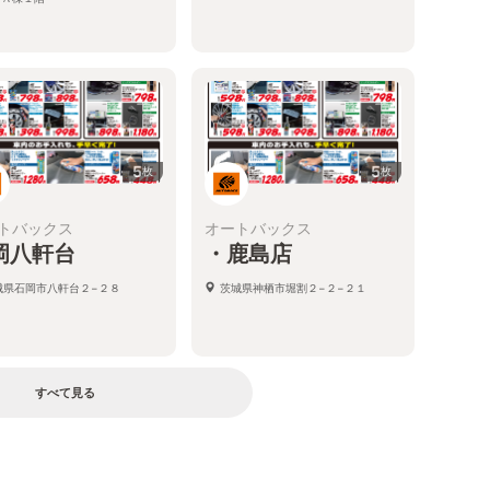
5
5
枚
枚
トバックス
オートバックス
岡八軒台
・鹿島店
城県石岡市八軒台２−２８
茨城県神栖市堀割２−２−２１
すべて見る