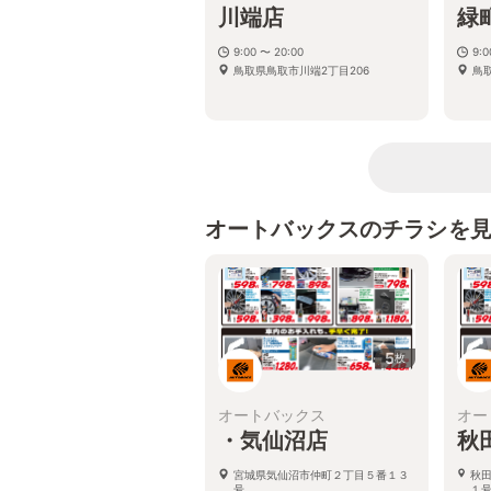
川端店
緑
9:00 〜 20:00
9:
鳥取県鳥取市川端2丁目206
鳥
オートバックスのチラシを
5
枚
オートバックス
オー
・気仙沼店
秋
宮城県気仙沼市仲町２丁目５番１３
秋
号
１