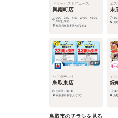
ドラッグストアエース
エス
興南町店
末
0:00～3:00、4:00～24:00 ※3:00～
8:3
4:00は休業
鳥
鳥取県鳥取市興南町39-2
30
枚
ヤマダデンキ
エス
鳥取東店
緑
10:00～20:00
9:
鳥取県鳥取市大杙217
鳥
鳥取市のチラシを見る