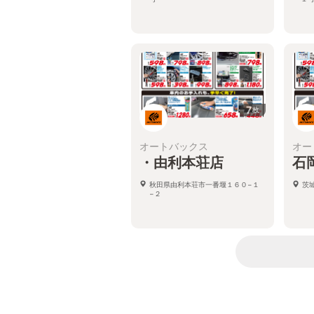
7
枚
オートバックス
オー
・由利本荘店
石
秋田県由利本荘市一番堰１６０−１
茨
−２