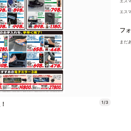
エスマ
エスマ
フ
まだ
1/3
援！