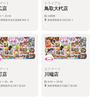
マート
トライアル
広店
鳥取大杙店
0 〜 20:00
24時間
取県鳥取市末広温泉町462-5
鳥取県鳥取市大杙202-1
2
2
枚
枚
マート
エスマート
町店
川端店
00 〜 20：00
9:00 〜 20:00
取県鳥取市立川6丁目325
鳥取県鳥取市川端2丁目206