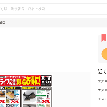
取南店
近
エスマ
エスマ
エスマ