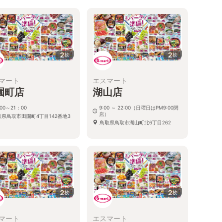
2
2
枚
枚
マート
エスマート
園町店
湖山店
00～21：00
9:00 ～ 22:00（日曜日はPM9:00閉
店）
取県鳥取市田園町4丁目142番地3
鳥取県鳥取市湖山町北6丁目262
2
2
枚
枚
マート
エスマート